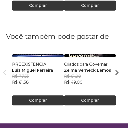
Comprar
Comprar
Você também pode gostar de
PREEXISTÊNCIA
Criados para Governar
A Sen
Luiz Miguel Ferreira
Zelma Verneck Lemos
Samue
R$ 77,53
R$ 61,90
Chies
R$ 94
R$ 61,38
R$ 49,00
R$ 75
Comprar
Comprar