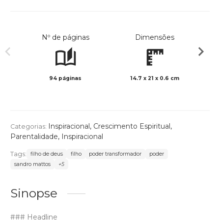
Nº de páginas
Dimensões
94 páginas
14.7 x 21 x 0.6 cm
Preto 
Inspiracional
,
Crescimento Espiritual
,
Categorias:
Parentalidade
,
Inspiracional
Tags:
filho de deus
filho
poder transformador
poder
sandro mattos
+5
Sinopse
### Headline