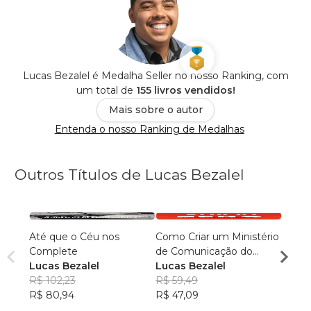
Lucas Bezalel é Medalha Seller no nosso Ranking, com
um total de
155 livros vendidos!
Mais sobre o autor
Entenda o nosso Ranking de Medalhas
Outros Títulos de Lucas Bezalel
Até que o Céu nos
Como Criar um Ministério
Comun
Complete
de Comunicação do
Lucas
Lucas Bezalel
Absoluto Zero
Lucas Bezalel
R$ 49
R$ 102,23
R$ 59,49
R$ 39
R$ 80,94
R$ 47,09