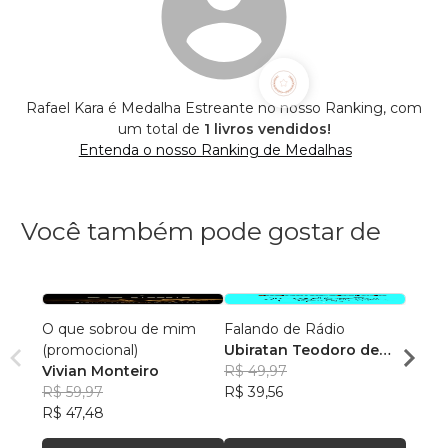
Rafael Kara é Medalha Estreante no nosso Ranking, com
um total de
1 livros vendidos!
Entenda o nosso Ranking de Medalhas
Você também pode gostar de
O que sobrou de mim
Falando de Rádio
Saúde
(promocional)
Ubiratan Teodoro de
Há T
Vivian Monteiro
Souza
R$ 49,97
Leon
R$ 59,97
R$ 39,56
R$ 11
R$ 47,48
R$ 94