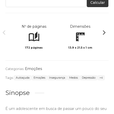
Calcular
Nº de páginas
Dimensões
172 páginas
13.9 x 21.5 x 1 cm
Preto 
Emoções
Categorias:
Tags:
Autoajuda
Emoções
Insegurança
Medos
Depressão
+4
Sinopse
É um adolescente em busca de passar um pouco do seu