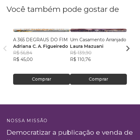
Você também pode gostar de
A 365 DEGRAUS DO FIM
Um Casamento Arranjado
meu 
Adriana C. A. Figueiredo
Laura Mazuani
Camil
R$ 56,84
R$ 139,90
R$ 57
R$ 45,00
R$ 110,76
R$ 45
Comprar
Comprar
NOSSA MISSÃO
Democratizar a publicação e venda de