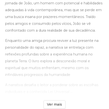
jornada de João, um homem com potencial e habilidades
adequadas à vida contemporânea, mas que se perde em
uma busca insana por prazeres momentâneos. Traído
pelos amigos e consumido pelos vícios, João se vê
confrontado com a dura realidade de sua decadência.
Enquanto uma amiga procura reviver a luz presente na
personalidade do rapaz, a narrativa se entrelaça com
reflexões profundas sobre a experiência humana no
planeta Terra. O livro explora a desconexão moral e
espiritual que muitos enfrentam, mesmo com os
infindáveis progressos da humanidade
A narrativa desafia o leitor a ponderar sobre as escolhas
individuais e a conhecida Lei Universal ...
Ver mais