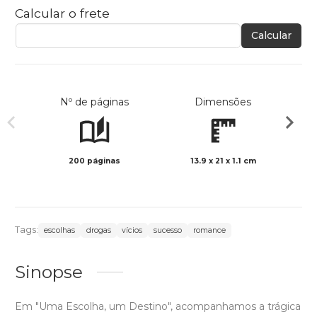
Calcular o frete
Calcular
Nº de páginas
Dimensões
200 páginas
13.9 x 21 x 1.1 cm
Preto 
Tags:
escolhas
drogas
vícios
sucesso
romance
Sinopse
Em "Uma Escolha, um Destino", acompanhamos a trágica