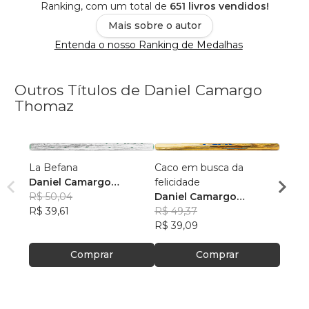
Ranking, com um total de
651 livros vendidos!
Mais sobre o autor
Entenda o nosso Ranking de Medalhas
Outros Títulos de Daniel Camargo
Thomaz
La Befana
Caco em busca da
Fábul
Daniel Camargo
felicidade
Dani
Thomaz
R$ 50,04
Daniel Camargo
Thom
R$ 52
R$ 39,61
Thomaz
R$ 49,37
R$ 41
R$ 39,09
Comprar
Comprar