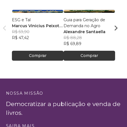
ESG e Tal
Guia para Geração de
PREÇ
Marcus Vinicius Peixoto
Demanda no Agro
PROF
da Silva
R$ 59,90
Alexandre Santaella
FERN
R$ 68
R$ 47,42
R$ 88,28
R$ 54
R$ 69,89
Comprar
Comprar
NOSSA MISSÃO
Democratizar a publicação e venda de
livros.
SAIBA MAIS