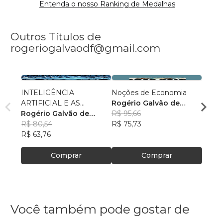
Entenda o nosso Ranking de Medalhas
Outros Títulos de
rogeriogalvaodf@gmail.com
INTELIGÊNCIA
Noções de Economia
GUID
ARTIFICIAL E AS
Rogério Galvão de
FINA
ESCOLHAS
Rogério Galvão de
Carvalho
R$ 95,66
Rogér
ECONOMICAS
Carvalho
R$ 80,54
R$ 75,73
Carva
R$ 37
R$ 63,76
R$ 29
Comprar
Comprar
Você também pode gostar de