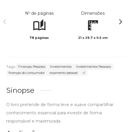
Nº de páginas
Dimensões
78 páginas
21 x 29.7 x 0.5 cm
Preto 
Tags:
Finanças Pessoais
Investimentos
Investimentos Pessoais
finanças do consumidor
orçamento pessoal
+1
Sinopse
O livro pretende de forma leve e suave compartilhar
conhecimento essencial para investir de forma
responsável e maximizada