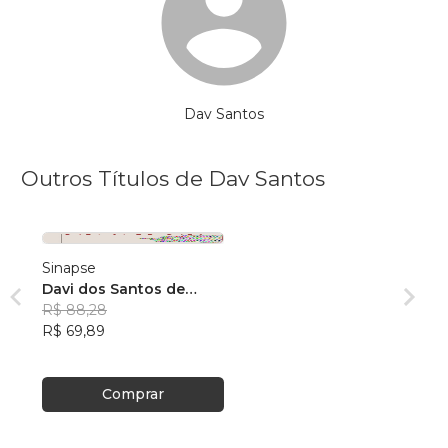
Dav Santos
Outros Títulos de Dav Santos
Sinapse
Davi dos Santos de
Souza
R$ 88,28
R$ 69,89
Comprar