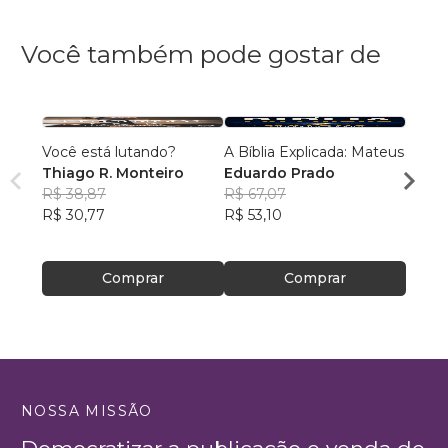
Você também pode gostar de
Você está lutando?
A Bíblia Explicada: Mateus
A Uni
Thiago R. Monteiro
Eduardo Prado
Cristo
R$ 38,87
R$ 67,07
A. T. 
R$ 30,77
R$ 53,10
R$ 56
R$ 44
Comprar
Comprar
NOSSA MISSÃO