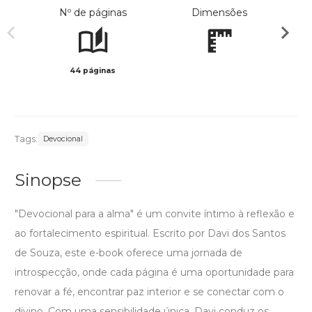
Nº de páginas
Dimensões
44 páginas
Preto 
Tags:
Devocional
Sinopse
"Devocional para a alma" é um convite íntimo à reflexão e
ao fortalecimento espiritual. Escrito por Davi dos Santos
de Souza, este e-book oferece uma jornada de
introspecção, onde cada página é uma oportunidade para
renovar a fé, encontrar paz interior e se conectar com o
divino. Com uma sensibilidade única, Davi conduz os