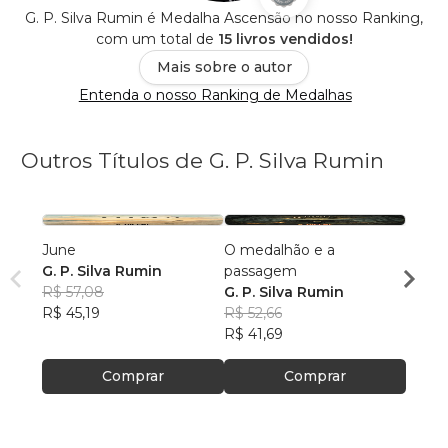
G. P. Silva Rumin é Medalha Ascensão no nosso Ranking,
com um total de
15 livros vendidos!
Mais sobre o autor
Entenda o nosso Ranking de Medalhas
Outros Títulos de G. P. Silva Rumin
June
O medalhão e a
Sinfo
G. P. Silva Rumin
passagem
fecha
R$ 57,08
G. P. Silva Rumin
G. P.
R$ 45,19
R$ 52,66
R$ 36
R$ 41,69
R$ 29
Comprar
Comprar