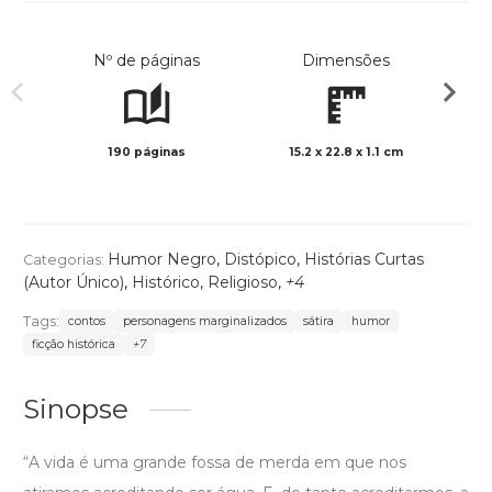
Nº de páginas
Dimensões
190 páginas
15.2 x 22.8 x 1.1 cm
Preto 
Humor Negro
,
Distópico
,
Histórias Curtas
Categorias:
(Autor Único)
,
Histórico
,
Religioso
,
+4
Tags:
contos
personagens marginalizados
sátira
humor
ficção histórica
+7
Sinopse
“A vida é uma grande fossa de merda em que nos