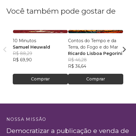
Você também pode gostar de
10 Minutos
Contos do Tempo e da
Bruma
Samuel Heuwald
Terra, do Fogo e do Mar
Bianc
R$ 88,29
Ricardo Lisboa Pegorini
R$ 83
R$ 69,90
R$ 46,28
R$ 66
R$ 36,64
Comprar
Comprar
NOSSA MISSÃO
Democratizar a publicação e venda de