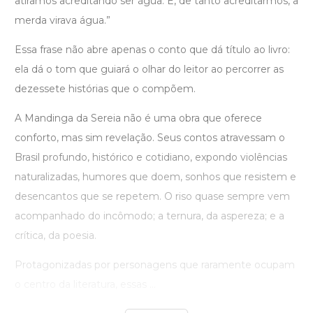
atiramos acreditando ser água. E, de tanto acreditarmos, a
merda virava água.”
Essa frase não abre apenas o conto que dá título ao livro:
ela dá o tom que guiará o olhar do leitor ao percorrer as
dezessete histórias que o compõem.
A Mandinga da Sereia não é uma obra que oferece
conforto, mas sim revelação. Seus contos atravessam o
Brasil profundo, histórico e cotidiano, expondo violências
naturalizadas, humores que doem, sonhos que resistem e
desencantos que se repetem. O riso quase sempre vem
acompanhado do incômodo; a ternura, da aspereza; e a
crítica, da poesia.
Protagonizadas por personagens que raramente ocupam
o centro da literatura, essas ...