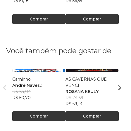
R$ 51,18
R$ 56,59
R$ 47
Comprar
Comprar
Você também pode gostar de
Caminho
AS CAVERNAS QUE
Queri
André Naves.:
VENCI
Chris
R$ 64,04
ROSANA KEULY
R$ 51
R$ 50,70
R$ 74,69
R$ 40
R$ 59,13
Comprar
Comprar