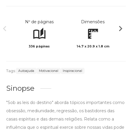
Nº de páginas
Dimensões
336 páginas
14.7 x 20.9 x 1.8 cm
Preto 
Tags:
Autoajuda
Motivacional
Inspiracional
Sinopse
"Sob as leis do destino" aborda tópicos importantes como
obsessão, mediunidade, regressão, os bastidores das
casas espíritas e das demais religiões. Relata como a
influência que o espiritual exerce sobre nossas vidas pode