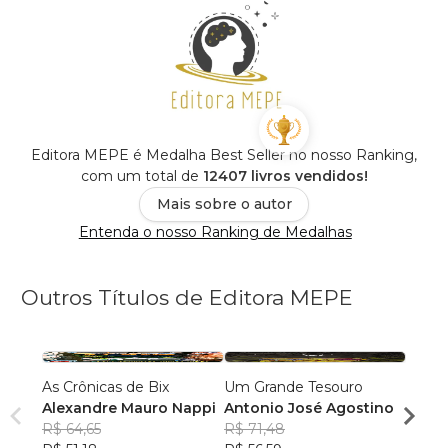
Editora MEPE é Medalha Best Seller no nosso Ranking,
com um total de
12407 livros vendidos!
Mais sobre o autor
Entenda o nosso Ranking de Medalhas
Outros Títulos de Editora MEPE
As Crônicas de Bix
Um Grande Tesouro
A Mon
Alexandre Mauro Nappi
Antonio José Agostino
Edils
R$ 64,65
R$ 71,48
R$ 60