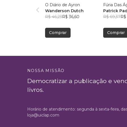
O Diário de Ayron
Fúria Das Á
Wanderson Dutch
Patrick Pad
R$ 46,23
R$ 36,60
R$ 69,37
R$ 
Comprar
Comprar
NOSSA MISSÃO
Democratizar a publicação e ven
livros.
Horário de atendimento: segunda à sexta-feira, da
loja@uiclap.com