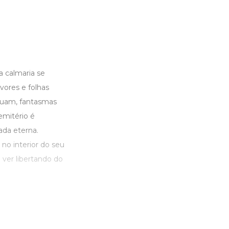
a calmaria se
ores e folhas
tuam, fantasmas
mitério é
ada eterna.
no interior do seu
e ver libertando do