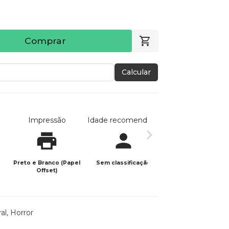
Comprar
Calcular
Impressão
Idade recomendada
Data de publicaç
Preto e Branco (Papel
Sem classificação
19/06/2024
Offset)
al
,
Horror