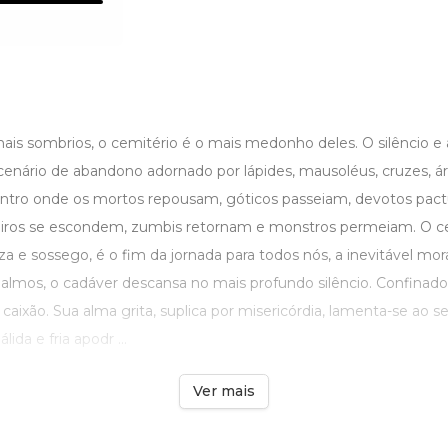
ais sombrios, o cemitério é o mais medonho deles. O silêncio e 
ário de abandono adornado por lápides, mausoléus, cruzes, árv
Antro onde os mortos repousam, góticos passeiam, devotos pac
ros se escondem, zumbis retornam e monstros permeiam. O ce
za e sossego, é o fim da jornada para todos nós, a inevitável mor
almos, o cadáver descansa no mais profundo silêncio. Confinado 
 caixão. Sua alma grita, suplica por misericórdia, lamenta-se ao s
ida e fria apodr ...
Ver mais