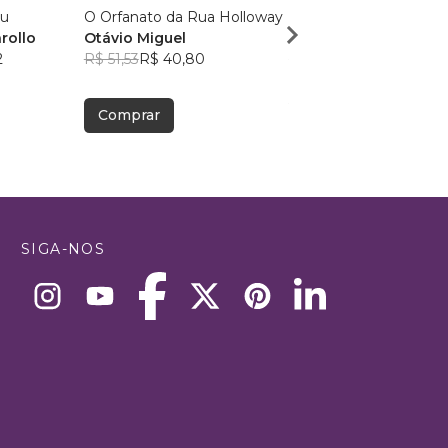
u
O Orfanato da Rua Holloway
Projeto 4
rollo
Otávio Miguel
Paulo H. Vailati
2
R$ 51,53
R$ 40,80
R$ 82,71
R$ 65,48
Comprar
Comprar
SIGA-NOS