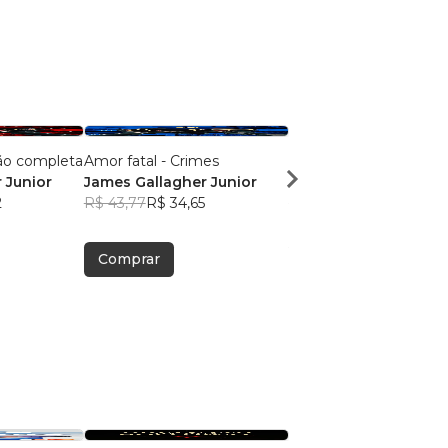
ção completa
Amor fatal - Crimes
Amor fatal - Sobrenatu
 Junior
James Gallagher Junior
James Gallagher Juni
2
R$ 43,77
R$ 34,65
R$ 43,70
R$ 34,59
Comprar
Comprar