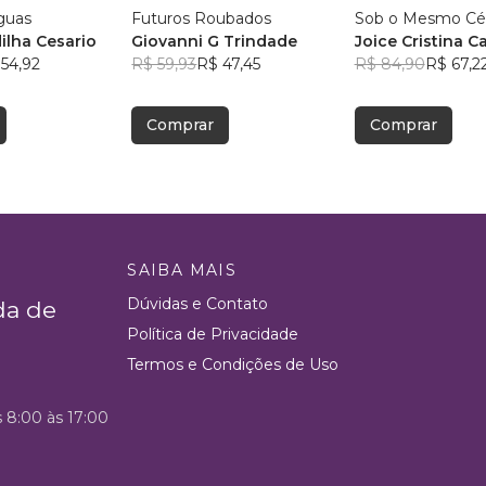
guas
Futuros Roubados
Sob o Mesmo Cé
ilha Cesario
Giovanni G Trindade
Joice Cristina Ca
54,92
R$ 59,93
R$ 47,45
R$ 84,90
R$ 67,2
Comprar
Comprar
SAIBA MAIS
Dúvidas e Contato
da de
Política de Privacidade
Termos e Condições de Uso
s 8:00 às 17:00