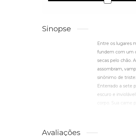
Sinopse
Entre os lugares m
fundem com um cen
secas pelo chão. 
assombram, vampi
sinônimo de triste
Enterrado a sete p
escuro e inviolável
corpo. Sua carne pál
Avaliações