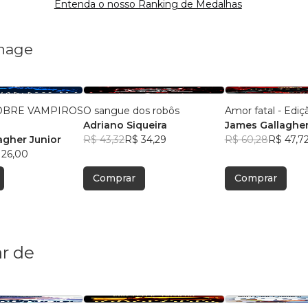
Entenda o nosso Ranking de Medalhas
rnage
OBRE VAMPIROS
O sangue dos robôs
Amor fatal - Edi
Adriano Siqueira
James Gallagher
agher Junior
R$ 43,32
R$ 34,29
R$ 60,28
R$ 47,7
 26,00
Comprar
Comprar
r de