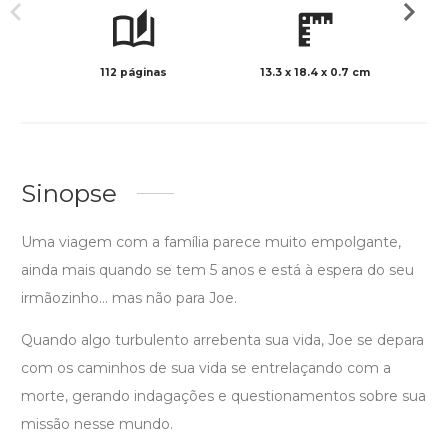
112 páginas
13.3 x 18.4 x 0.7 cm
Preto 
Sinopse
Uma viagem com a família parece muito empolgante,
ainda mais quando se tem 5 anos e está à espera do seu
irmãozinho... mas não para Joe.
Quando algo turbulento arrebenta sua vida, Joe se depara
com os caminhos de sua vida se entrelaçando com a
morte, gerando indagações e questionamentos sobre sua
missão nesse mundo.