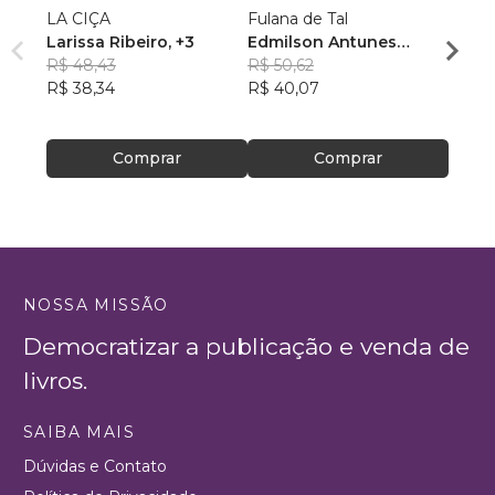
LA CIÇA
Fulana de Tal
O HO
Larissa Ribeiro
, +3
Edmilson Antunes
DAS 
R$ 48,43
Tavares
R$ 50,62
Vlad
R$ 38,34
R$ 40,07
Custo
R$ 46
R$ 36
Comprar
Comprar
NOSSA MISSÃO
Democratizar a publicação e venda de
livros.
SAIBA MAIS
Dúvidas e Contato