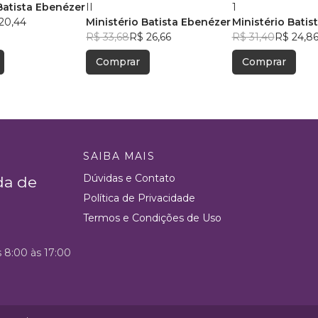
Batista Ebenézer
II
1
20,44
Ministério Batista Ebenézer
Ministério Batis
R$ 33,68
R$ 26,66
R$ 31,40
R$ 24,8
Comprar
Comprar
SAIBA MAIS
Dúvidas e Contato
da de
Política de Privacidade
Termos e Condições de Uso
s 8:00 às 17:00