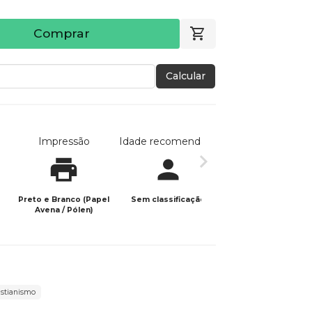
Comprar
Calcular
Impressão
Idade recomendada
Data de publicaç
Preto e Branco (Papel
Sem classificação
18/06/2024
Avena / Pólen)
istianismo