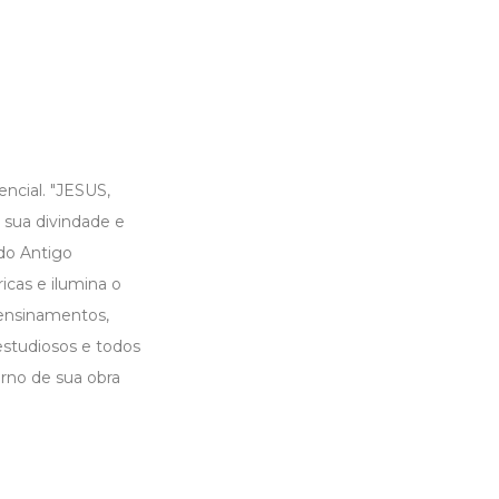
encial. "JESUS,
 sua divindade e
do Antigo
icas e ilumina o
 ensinamentos,
estudiosos e todos
rno de sua obra