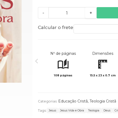
-
+
Calcular o frete
Nº de páginas
Dimensões
108 páginas
15.5 x 23 x 0.7 cm
Educação Cristã
,
Teologia Cristã
Categorias:
Tags:
Jesus
Jesus Vida e Obra
Teologia
Deus
Cr