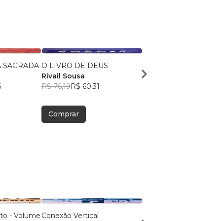
 SAGRADA
O LIVRO DE DEUS
ESCATOLOGIA BÍBLI
Rivail Sousa
Rivail Sousa
6
R$ 76,19
R$ 60,31
R$ 81,07
R$ 64,18
Comprar
Comprar
to - Volume
Conexão Vertical
Dor, Fé e Glória