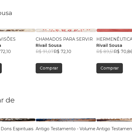
ousa
VISÕES
CHAMADOS PARA SERVIR
HERMENÊUTICA
a
Rivail Sousa
Rivail Sousa
72,10
R$ 91,07
R$ 72,10
R$ 89,51
R$ 70,8
Comprar
Comprar
r de
 Dons Espirituais
Antigo Testamento - Volume
Antigo Testamen