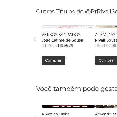
Outros Títulos de @PrRivailS
VERSOS SAGRADOS
ALÉM DAS 
José Eraime de Sousa
Rivail Sous
R$ 70,47
R$ 55,79
R$ 91,07
R$ 
Comprar
Comprar
Você também pode gosta
A Paz do Diabo
Ativando os