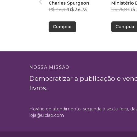
Charles Spurgeon
Ministério 
R$ 48,92
R$ 38,73
R$ 25,81
R$ 
Comprar
Comprar
NOSSA MISSÃO
Democratizar a publicação e ven
livros.
Horário de atendimento: segunda à sexta-feira, da
loja@uiclap.com