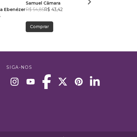
Samuel Câmara
Cleiton Cassio Bach
ta Ebenézer
R$ 54,85
R$ 43,42
R$ 54,05
R$ 42,79
6
Comprar
Comprar
SIGA-NOS