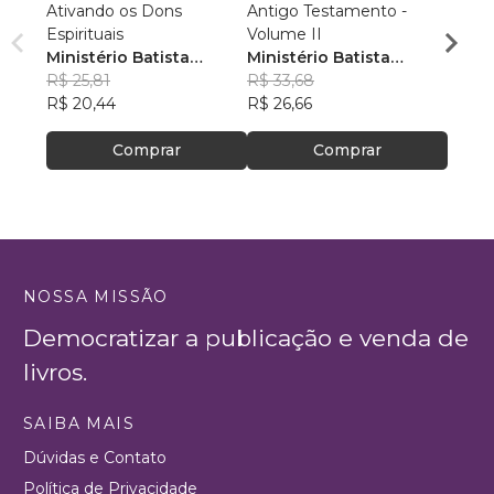
Ativando os Dons
Antigo Testamento -
Antig
Espirituais
Volume II
Volum
Ministério Batista
Ministério Batista
Minis
Ebenézer
R$ 25,81
Ebenézer
R$ 33,68
Eben
R$ 31
R$ 20,44
R$ 26,66
R$ 24
Comprar
Comprar
NOSSA MISSÃO
Democratizar a publicação e venda de
livros.
SAIBA MAIS
Dúvidas e Contato
Política de Privacidade