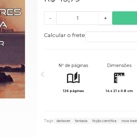
-
+
Calcular o frete
Nº de páginas
Dimensões
126 páginas
14 x 21 x 0.8 cm
Tags:
darkover
fantasia
ficção científica
nova trad