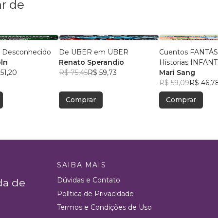
r de
o Desconhecido
De UBER em UBER
Cuentos FANTÁS
oln
Renato Sperandio
Historias INFAN
51,20
R$ 75,45
R$ 59,73
escritas por NIÑ
Mari Sang
Antología Bilíngue
R$ 59,09
R$ 46,7
Español - Portug
Comprar
Comprar
SAIBA MAIS
Dúvidas e Contato
da de
Política de Privacidade
Termos e Condições de Uso