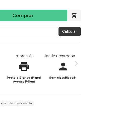
Comprar
Calcular
Impressão
Idade recomendada
Data de publicaç
Preto e Branco (Papel
Sem classificação
18/06/2024
Avena / Pólen)
ução
tradução inédita