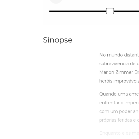
Sinopse
No mundo distante
sobrevivência de 
Marion Zimmer Bra
heróis improvávei
Quando uma ameaça
enfrentar o impen
com um poder ance
próprias feridas e
Enquanto eles merg