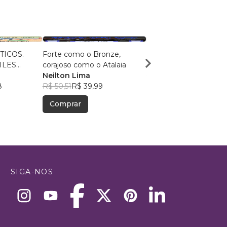
TICOS.
Forte como o Bronze,
Sobek
TILES
corajoso como o Atalaia
Rodri Lincoln
OS:
Neilton Lima
R$ 78,13
R$ 61,85
 Ilustrada.
8
R$ 50,51
R$ 39,99
ués
Comprar
Comprar
SIGA-NOS