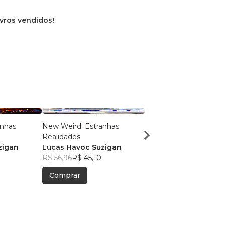
ivros vendidos!
anhas
New Weird: Estranhas
Nocturnae
Realidades
Editora Cyberus
zigan
Lucas Havoc Suzigan
R$ 41,65
R$ 32,97
R$ 56,96
R$ 45,10
Comprar
Comprar