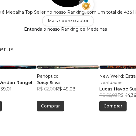
s é Medalha Top Seller no nosso Ranking, com um total de
435 l
Mais sobre o autor
Entenda o nosso Ranking de Medalhas
berus
Panóptico
New Weird: Estr
Verdan Rangel
Joicy Silva
Realidades
 39,01
R$ 62,00
R$ 49,08
Lucas Havoc Su
R$ 56,03
R$ 44,36
Comprar
Comprar