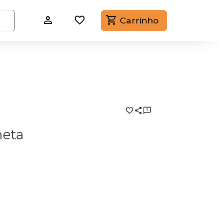
Carrinho
a
neta