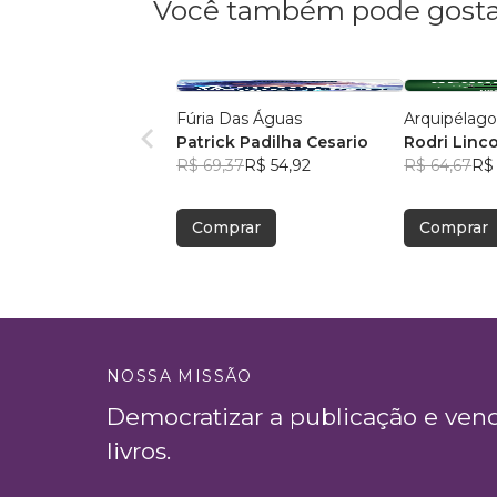
Você também pode gosta
Fúria Das Águas
Arquipélag
Patrick Padilha Cesario
Rodri Linc
R$ 69,37
R$ 54,92
R$ 64,67
R$ 
Comprar
Comprar
NOSSA MISSÃO
Democratizar a publicação e ven
livros.