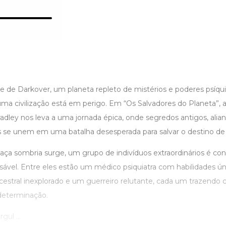
 de Darkover, um planeta repleto de mistérios e poderes psíqui
uma civilização está em perigo. Em “Os Salvadores do Planeta”, 
dley nos leva a uma jornada épica, onde segredos antigos, alian
s se unem em uma batalha desesperada para salvar o destino 
 sombria surge, um grupo de indivíduos extraordinários é co
sável. Entre eles estão um médico psiquiatra com habilidades ú
stral inexplorado e um guerreiro relutante, cada um trazendo 
 determinação.
ul ...