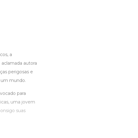
cos, a
a aclamada autora
ças perigosas e
de um mundo.
nvocado para
nicas, uma jovem
consigo suas