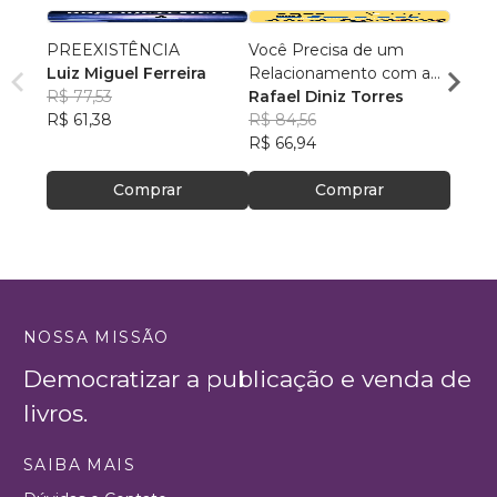
PREEXISTÊNCIA
Você Precisa de um
Texto
Luiz Miguel Ferreira
Relacionamento com a
Ediçã
R$ 77,53
Bíblia
Rafael Diniz Torres
Devai
R$ 61,38
R$ 84,56
R$ 81
R$ 66,94
R$ 64
Comprar
Comprar
NOSSA MISSÃO
Democratizar a publicação e venda de
livros.
SAIBA MAIS