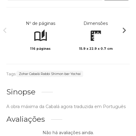
Nº de páginas
Dimensões
116 páginas
15.9 x 22.9 x 0.7 cm
Preto 
Tags:
Zohar Cabalá Rabbi Shimon bar Yochai
Sinopse
A obra máxima da Cabalá agora traduzida em Português
Avaliações
Não há avaliações ainda.