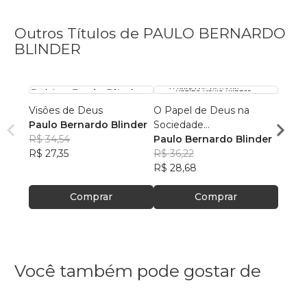
Outros Títulos de PAULO BERNARDO
BLINDER
Visôes de Deus
O Papel de Deus na
O pap
Paulo Bernardo Blinder
Sociedade
Antig
R$ 34,54
Contemporanea
Paulo Bernardo Blinder
Dr. P
R$ 27,35
R$ 36,22
Blind
R$ 32
R$ 28,68
R$ 25
Comprar
Comprar
Você também pode gostar de