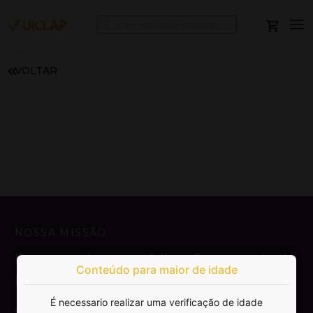
VOLTAR
NOSSA MISSÃO
Democratizar a publicação e venda de
Conteúdo para maior de idade
livros.
É necessario realizar uma verificação de idade
SAIBA MAIS