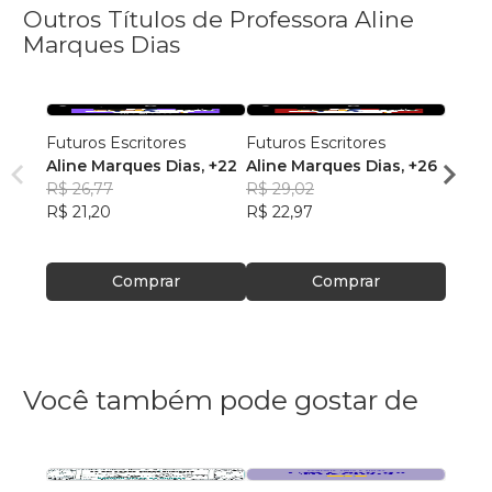
Outros Títulos de Professora Aline
Marques Dias
Futuros Escritores
Futuros Escritores
Futur
Aline Marques Dias
, +22
Aline Marques Dias
, +26
Ana J
R$ 26,77
R$ 29,02
Alme
R$ 29
R$ 21,20
R$ 22,97
R$ 23
Comprar
Comprar
Você também pode gostar de