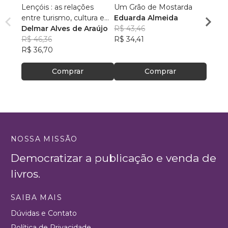
Lençóis : as relações
Um Grão de Mostarda
Inteli
entre turismo, cultura e
Eduarda Almeida
Aulas 
ambiente
Delmar Alves de Araújo
R$ 43,46
PhD(c
R$ 46,36
R$ 34,41
R$ 63
R$ 36,70
R$ 50
Comprar
Comprar
NOSSA MISSÃO
Democratizar a publicação e venda de
livros.
SAIBA MAIS
Dúvidas e Contato
Política de Privacidade