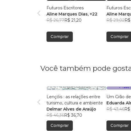
Futuros Escritores
Futuros Esc
Aline Marques Dias
, +22
Aline Marq
R$ 26,77
R$ 21,20
R$ 29,02
R$
Comprar
Comprar
Você também pode gosta
Lençóis : as relações entre
Um Grão de
turismo, cultura e ambiente
Eduarda A
Delmar Alves de Araújo
R$ 43,46
R$ 
R$ 46,36
R$ 36,70
Comprar
Comprar