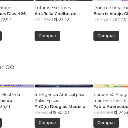
ritores
Futuros Escritores
Diário de uma m
ues Dias
, +26
Ana Julia Coelho de
Beatriz Araujo G
 22,97
Almeida
R$ 29,58
, +7
R$ 23,42
R$ 34,87
R$ 27,61
Comprar
Comprar
r de
 Mostarda
Inteligência Artificial para
Gondol! 50 Anag
lmeida
Aulas Épicas:
manter a mente +
34,41
PhD(c) Douglas Madeira
Fabio Aparecido
R$ 63,16
R$ 50,00
R$ 30,80
R$ 24,3
Comprar
Comprar