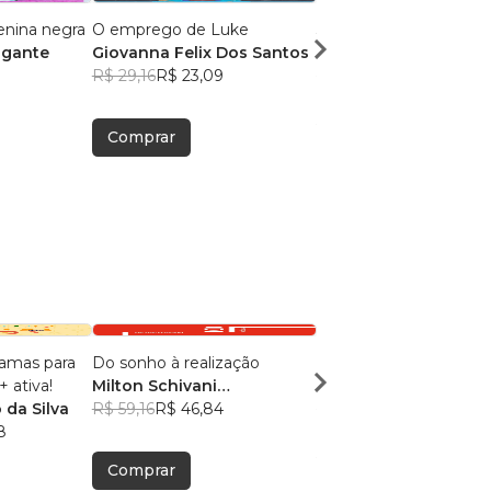
enina negra
O emprego de Luke
3430
igante
Giovanna Felix Dos Santos
Breno Monteiro Sant
R$ 29,16
R$ 23,09
Cordeiro
R$ 28,79
R$ 22,79
Comprar
Comprar
ramas para
Do sonho à realização
PARA ALGUÉM ESPE
 ativa!
Milton Schivani
Janiheide Migliorini 
 da Silva
(Organizador)
R$ 59,16
R$ 46,84
, +14
Souza
R$ 42,94
R$ 34,00
8
Comprar
Comprar