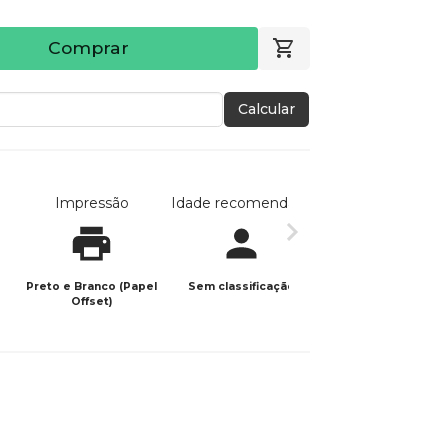
Comprar
Calcular
Impressão
Idade recomendada
Data de publicaç
Preto e Branco (Papel
Sem classificação
10/06/2024
Offset)