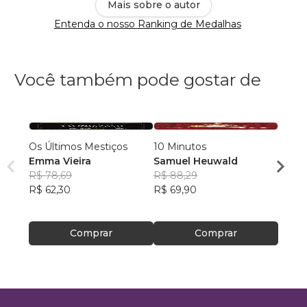
Mais sobre o autor
Entenda o nosso Ranking de Medalhas
Você também pode gostar de
Os Últimos Mestiços
10 Minutos
Contos do T
Emma Vieira
Samuel Heuwald
R$ 78,69
R$ 88,29
Ricar
R$ 62,30
R$ 69,90
R$ 46
R$ 36
Comprar
Comprar