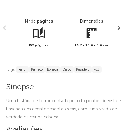
Nº de páginas
Dimensões
152 páginas
14.7 x 20.9 x 0.9 cm
Preto 
Tags:
Terror
Palhaço
Boneca
Diabo
Pesadelo
+23
Sinopse
Uma história de terror contada por oito pontos de vista e
baseada em acontecimentos reais, com tudo vivido de
verdade na minha cabeça.
Avaliações