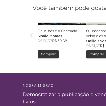
Você também pode gosta
Deus, nós e o Chamado
O jumentinh
Simão Moraes
velho e os 
R$ 50,37
R$ 39,88
caatinga
Odilio Xavi
R$ 31,67
R$ 
Comprar
Comprar
NOSSA MISSÃO
Democratizar a publicação e ven
livros.