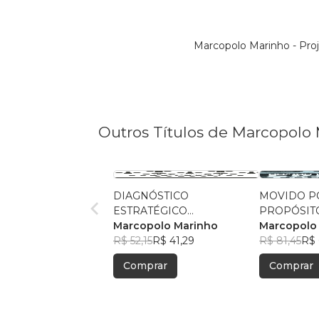
Marcopolo Marinho - Pro
Outros Títulos de Marcopolo 
DIAGNÓSTICO
MOVIDO P
ESTRATÉGICO
PROPÓSITO
EMPRESARIAL COESO
Marcopolo Marinho
Business as
Marcopolo
R$ 52,15
R$ 41,29
R$ 81,45
R$ 
Comprar
Comprar