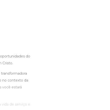
e oportunidades do
Cristo.
a transformadora
io no contexto da
s você estará
vida de serviço e