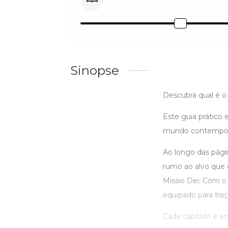
Sinopse
Descubra qual é o
Este guia prático 
mundo contemporâ
Ao longo das pági
rumo ao alvo que é
Missio Dei. Com o
equipado para tra
Cada capítulo é e