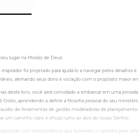
 seu lugar na Missão de Deus.
e inspirador foi projetado para ajudá-lo a navegar pelos desafios 
neo, alinhando seus dons e vocação com o propósito maior em 
nas deste livro, você será convidado a embarcar em uma jornad
 Cristo, aprendendo a definir a filosofia pessoal do seu ministér
 auxílio de ferramentas de gestão modeladoras de planejamento
çar um caminho claro e eficaz rumo ao alvo do nosso Senhor.
nriquecido com textos bíblicos que iluminam o caminho para uma 