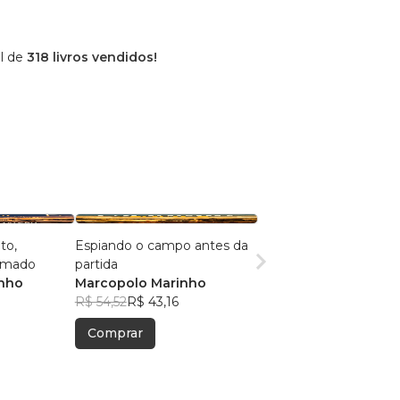
al de
318 livros vendidos!
to,
Espiando o campo antes da
amado
partida
nho
Marcopolo Marinho
R$ 54,52
R$ 43,16
Comprar