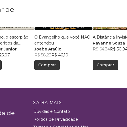
r de
o, o escorpião
O Evangelho que você NÃO
A Distância Invisí
perigos da
entendeu
Rayanne Souza
er Junior
Joabe Araújo
R$ 64,34
R$ 50,9
25,07
R$ 58,23
R$ 46,10
Comprar
Comprar
SAIBA MAIS
Dúvidas e Contato
da de
Política de Privacidade