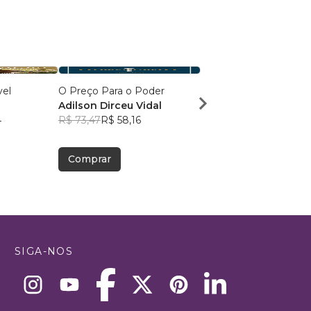
vel
O Preço Para o Poder
Evangelismo prático do
Adilson Dirceu Vidal
dia
4
R$ 73,47
R$ 58,16
Fabiane Santos
R$ 38,18
R$ 30,23
Comprar
Comprar
SIGA-NOS