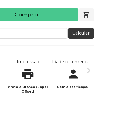
Comprar
Calcular
Impressão
Idade recomendada
Data de publicaç
Preto e Branco (Papel
Sem classificação
04/06/2024
Offset)