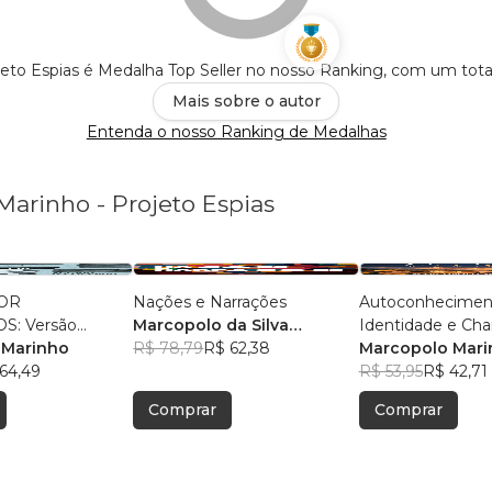
jeto Espias é Medalha Top Seller no nosso Ranking, com um tot
Mais sobre o autor
Entenda o nosso Ranking de Medalhas
Marinho - Projeto Espias
OR
Nações e Narrações
Autoconhecimen
S: Versão
Marcopolo da Silva
Identidade e Ch
 Mission
 Marinho
Marinho
R$ 78,79
R$ 62,38
Marcopolo Mari
64,49
R$ 53,95
R$ 42,71
Comprar
Comprar