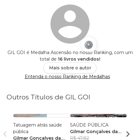
GIL GOI é Medalha Ascensão no nosso Ranking, com um
total de
16 livros vendidos!
Mais sobre o autor
Entenda o nosso Ranking de Medalhas
Outros Títulos de GIL GOI
Tatuagem atrás saúde
SAÚDE PÚBLICA
SAÚD
pública
Gilmar Gonçalves da
APLI
Gilmar Gonçalves da
Costa
R$ 47,82
Gilma