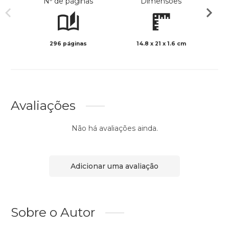
Nº de páginas
Dimensões
296 páginas
14.8 x 21 x 1.6 cm
Preto 
Avaliações
Não há avaliações ainda.
Adicionar uma avaliação
Sobre o Autor