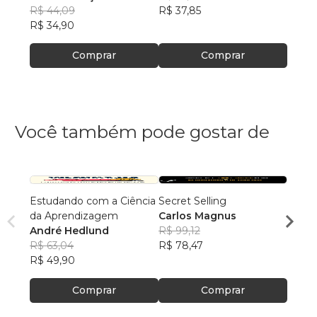
Costa
R$ 44,09
R$ 37,85
Cost
R$ 48
R$ 34,90
R$ 38
Comprar
Comprar
Você também pode gostar de
Estudando com a Ciência
Secret Selling
Uma c
da Aprendizagem
Carlos Magnus
coisa
André Hedlund
R$ 99,12
Alcim
R$ 63,04
R$ 78,47
R$ 77
R$ 49,90
R$ 61,
Comprar
Comprar