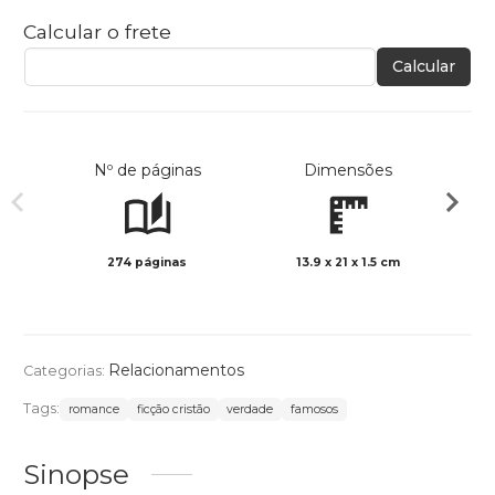
Calcular o frete
Calcular
Nº de páginas
Dimensões
274 páginas
13.9 x 21 x 1.5 cm
Preto 
Relacionamentos
Categorias:
Tags:
romance
ficção cristão
verdade
famosos
Sinopse