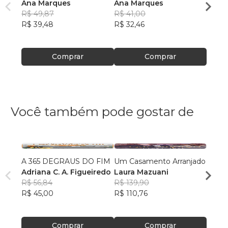
Ana Marques
Ana Marques
Ana 
R$ 49,87
R$ 41,00
R$ 63
R$ 39,48
R$ 32,46
R$ 50
Comprar
Comprar
Você também pode gostar de
A 365 DEGRAUS DO FIM
Um Casamento Arranjado
meu 
Adriana C. A. Figueiredo
Laura Mazuani
Camil
R$ 56,84
R$ 139,90
R$ 57
R$ 45,00
R$ 110,76
R$ 45
Comprar
Comprar