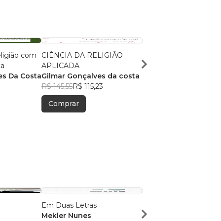
eligião com
CIÊNCIA DA RELIGIÃO
AUTOPOIESIS APLIC
ca
APLICADA
CIÊNCIA DA RELIGIÃ
es Da Costa
Gilmar Gonçalves da costa
Gilmar Gonçalves da
R$ 145,55
R$ 115,23
R$ 46,16
R$ 36,54
Comprar
Comprar
Em Duas Letras
O início dos sonhos
Mekler Nunes
Francisco Francizete