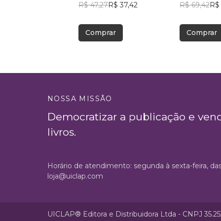
R$ 47,27
R$ 37,42
R$ 69,42
R$ 
Comprar
Comprar
NOSSA MISSÃO
Democratizar a publicação e ven
livros.
Horário de atendimento: segunda à sexta-feira, da
loja@uiclap.com
UICLAP® Editora e Distribuidora Ltda - CNPJ 35.2