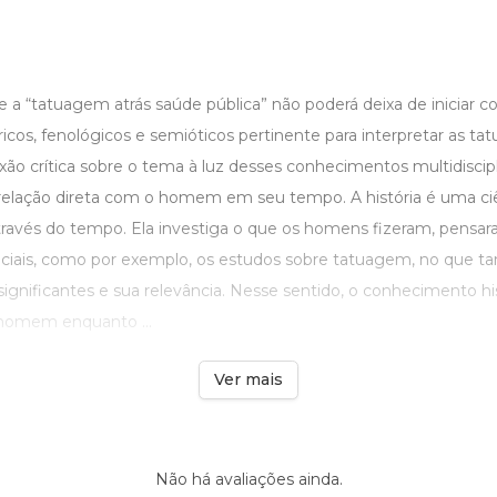
e a “tatuagem atrás saúde pública” não poderá deixa de iniciar 
ricos, fenológicos e semióticos pertinente para interpretar as tat
xão crítica sobre o tema à luz desses conhecimentos multidisciplin
relação direta com o homem em seu tempo. A história é uma ci
avés do tempo. Ela investiga o que os homens fizeram, pensar
ciais, como por exemplo, os estudos sobre tatuagem, no que 
 significantes e sua relevância. Nesse sentido, o conhecimento hi
omem enquanto ...
Ver mais
Não há avaliações ainda.