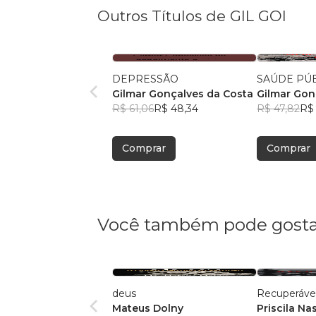
Outros Títulos de GIL GOI
DEPRESSÃO
SAÚDE PÚ
Gilmar Gonçalves da Costa
Gilmar Gon
R$ 61,06
R$ 48,34
R$ 47,82
R$ 
Comprar
Comprar
Você também pode gosta
deus
Recuperáve
Mateus Dolny
Priscila N