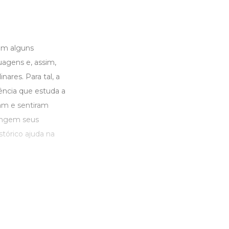
com alguns
uagens e, assim,
ares. Para tal, a
ência que estuda a
am e sentiram
tangem seus
stórico ajuda na