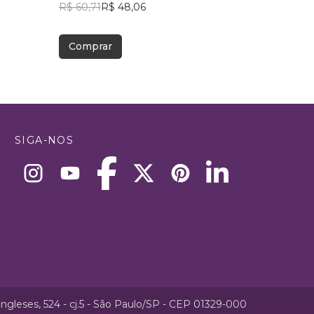
R$ 60,71
R$ 48,06
Paulino
R$ 43,46
R$ 34,40
Comprar
Comprar
SIGA-NOS
ngleses, 524 - cj.5 - São Paulo/SP - CEP 01329-000