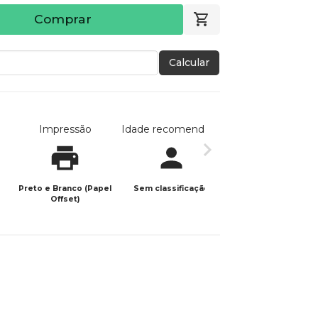
Comprar
Calcular
Impressão
Idade recomendada
Data de publicaç
Preto e Branco (Papel
Sem classificação
01/06/2024
Offset)