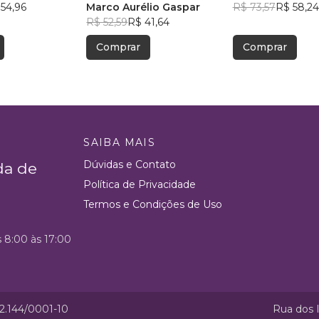
54,96
Marco Aurélio Gaspar
R$ 73,57
R$ 58,24
R$ 52,59
R$ 41,64
Comprar
Comprar
SAIBA MAIS
Dúvidas e Contato
da de
Política de Privacidade
Termos e Condições de Uso
s 8:00 às 17:00
52.144/0001-10
Rua dos I