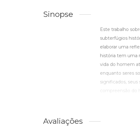
Sinopse
Este trabalho sobr
subterfúgios histó
elaborar uma refle
história tem uma 
vida do homem atr
enquanto seres so
significados, seus
compreensão do h
Avaliações