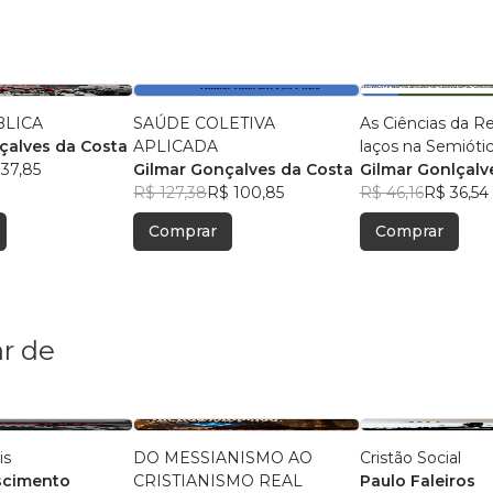
BLICA
SAÚDE COLETIVA
As Ciências da R
çalves da Costa
APLICADA
laços na Semióti
37,85
Gilmar Gonçalves da Costa
Gilmar Gonlçalv
R$ 127,38
R$ 100,85
R$ 46,16
R$ 36,54
Comprar
Comprar
r de
is
DO MESSIANISMO AO
Cristão Social
ascimento
CRISTIANISMO REAL
Paulo Faleiros