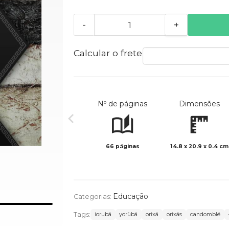
-
+
Calcular o frete
Nº de páginas
Dimensões
66 páginas
14.8 x 20.9 x 0.4 cm
Educação
Categorias:
Tags:
iorubá
yorùbá
orixá
orixás
candomblé