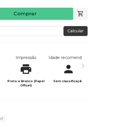
Comprar
Calcular
Impressão
Idade recomendada
Data de publicaç
Preto e Branco (Papel
Sem classificação
14/03/2021
Offset)
+7