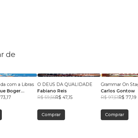
r de
da com a Libras
O DEUS DA QUALIDADE
Grammar On Sta
que Boger
Fabiano Reis
Carlos Gontow
73,17
R$ 59,56
R$ 47,15
R$ 97,51
R$ 77,19
Comprar
Comprar