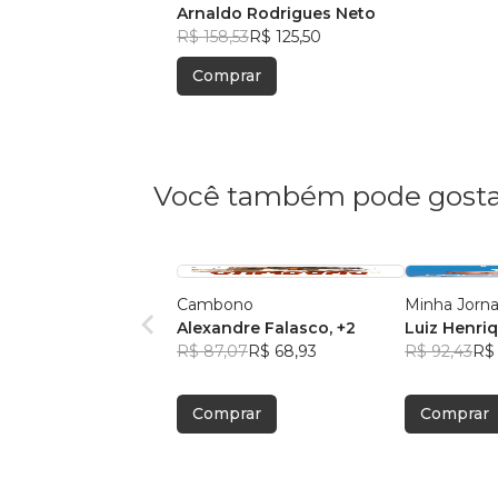
Arnaldo Rodrigues Neto
R$ 158,53
R$ 125,50
Comprar
Você também pode gosta
Cambono
Minha Jorna
Alexandre Falasco
, +2
Luiz Henri
R$ 87,07
R$ 68,93
Wessling
R$ 92,43
R$ 
Comprar
Comprar