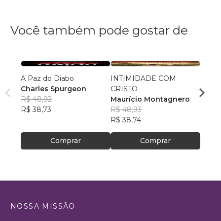
Você também pode gostar de
A Paz do Diabo
INTIMIDADE COM
A Ess
Charles Spurgeon
CRISTO
Welli
R$ 48,92
Maurício Montagnero
dos S
R$ 75
R$ 38,73
R$ 48,93
R$ 60
R$ 38,74
Comprar
Comprar
NOSSA MISSÃO