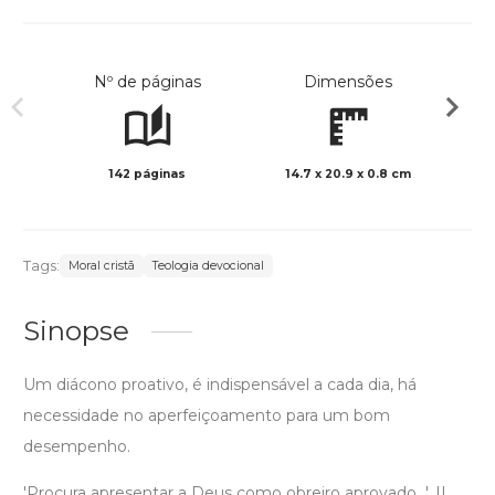
Nº de páginas
Dimensões
142 páginas
14.7 x 20.9 x 0.8 cm
Preto 
Tags:
Moral cristã
Teologia devocional
Sinopse
Um diácono proativo, é indispensável a cada dia, há
necessidade no aperfeiçoamento para um bom
desempenho.
'Procura apresentar a Deus como obreiro aprovado...'. II