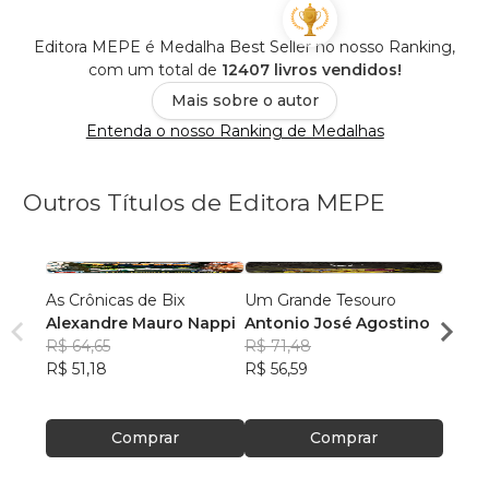
Editora MEPE é Medalha Best Seller no nosso Ranking,
com um total de
12407 livros vendidos!
Mais sobre o autor
Entenda o nosso Ranking de Medalhas
Outros Títulos de Editora MEPE
As Crônicas de Bix
Um Grande Tesouro
A Mon
Alexandre Mauro Nappi
Antonio José Agostino
Edils
R$ 64,65
R$ 71,48
R$ 60
R$ 51,18
R$ 56,59
R$ 47
Comprar
Comprar