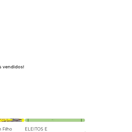
os vendidos!
 Filho
ELEITOS E
Papai Comprou Um B