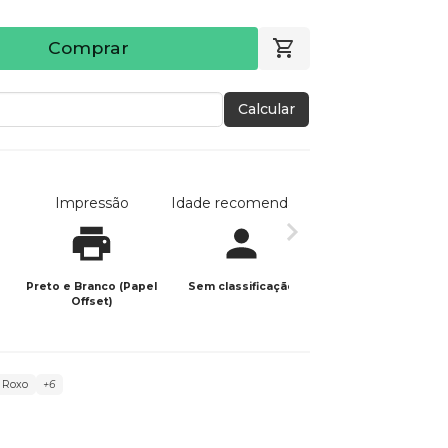
Comprar
Calcular
Impressão
Idade recomendada
Data de publicaç
Preto e Branco (Papel
Sem classificação
16/05/2024
Offset)
d Roxo
+6