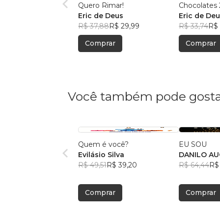
Quero Rimar!
Chocolates 
Eric de Deus
Eric de De
R$ 37,88
R$ 29,99
R$ 33,74
R$ 
Comprar
Comprar
Você também pode gosta
Quem é você?
EU SOU
Evilásio Silva
DANILO A
R$ 49,51
R$ 39,20
R$ 64,44
R$ 
Comprar
Comprar