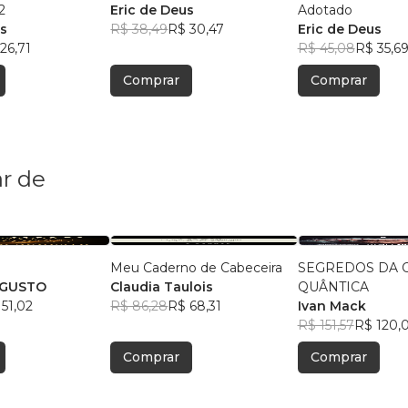
2
Eric de Deus
Adotado
us
R$ 38,49
R$ 30,47
Eric de Deus
26,71
R$ 45,08
R$ 35,6
Comprar
Comprar
r de
Meu Caderno de Cabeceira
SEGREDOS DA 
UGUSTO
Claudia Taulois
QUÂNTICA
51,02
R$ 86,28
R$ 68,31
Ivan Mack
R$ 151,57
R$ 120,
Comprar
Comprar