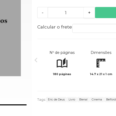
-
+
Calcular o frete
Nº de páginas
Dimensões
180 páginas
14.7 x 21 x 1 cm
Tags:
Eric de Deus
Livro
Bienal
Cinema
Belfor