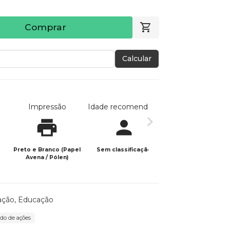
Comprar
Calcular
Impressão
Idade recomendada
Data de publicaç
Preto e Branco (Papel
Sem classificação
07/03/2021
Avena / Pólen)
ação
,
Educação
do de ações