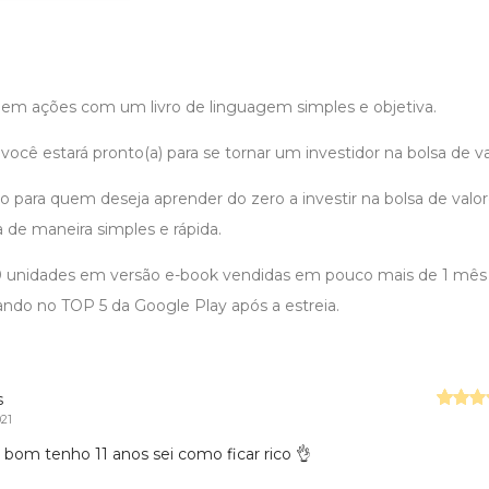
r em ações com um livro de linguagem simples e objetiva.
ê estará pronto(a) para se tornar um investidor na bolsa de val
 para quem deseja aprender do zero a investir na bolsa de valor
 de maneira simples e rápida.
 unidades em versão e-book vendidas em pouco mais de 1 mês
ando no TOP 5 da Google Play após a estreia.
s
021
 bom tenho 11 anos sei como ficar rico 👌