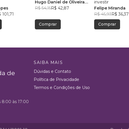
Hugo Daniel de Oliveira
investir
opes
Azevedo
R$ 54,15
R$ 42,87
Felipe Miranda
 101,71
R$ 45,93
R$ 36,37
Comprar
Comprar
SAIBA MAIS
Dúvidas e Contato
da de
Política de Privacidade
Termos e Condições de Uso
s 8:00 às 17:00