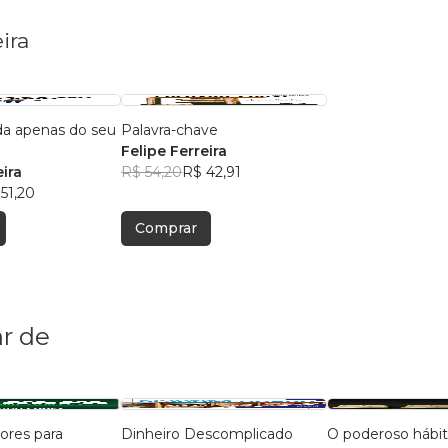
ira
a apenas do seu
Palavra-chave
Felipe Ferreira
eira
R$ 54,20
R$ 42,91
51,20
Comprar
r de
lores para
Dinheiro Descomplicado
O poderoso hábi