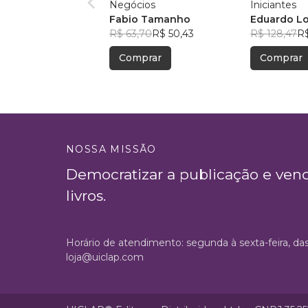
Negócios
Iniciantes
Fabio Tamanho
Eduardo L
R$ 63,70
R$ 50,43
R$ 128,47
R$
Comprar
Comprar
NOSSA MISSÃO
Democratizar a publicação e ven
livros.
Horário de atendimento: segunda à sexta-feira, da
loja@uiclap.com