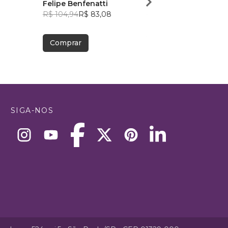
Felipe Benfenatti
Vinicio Almeida
R$ 104,94
R$ 83,08
R$ 71,21
R$ 56,37
Comprar
Comprar
SIGA-NOS