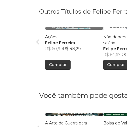
Outros Títulos de Felipe Ferre
Ações
Não depend
Felipe Ferreira
salário
R$ 60,99
R$ 48,29
Felipe Ferr
R$ 64,67
R$ 
Comprar
Comprar
Você também pode gosta
A Arte da Guerra para
Bolsa de Va