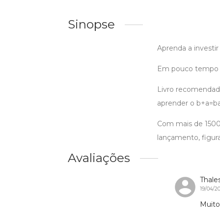
Sinopse
Aprenda a investi
Em pouco tempo voc
Livro recomendado
aprender o b+a=ba
Com mais de 1500
lançamento, figur
Avaliações
Thale
19/04/2
Muito