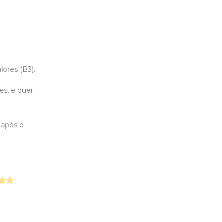
ores (B3).
es, e quer
 após o