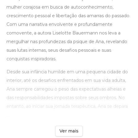
mulher corajosa em busca de autoconhecimento,
crescimento pessoal e libertação das amarras do passado.
Com uma narrativa envolvente e profundamente
comovente, a autora Liselotte Bauermann nos leva a
mergulhar nas profundezas da psique de Ana, revelando
suas lutas internas, seus desafios pessoais e suas
conquistas inspiradoras.
Desde sua infância humilde em uma pequena cidade do
interior, até os desafios enfrentados em sua vida adulta,
Ana sempre carregou o peso das expectativas alheias e
das responsabilidades impostas sobre seus ombros. No
entanto, ao iniciar sua jornada terapêutica, Ana se depara
...
Ver mais