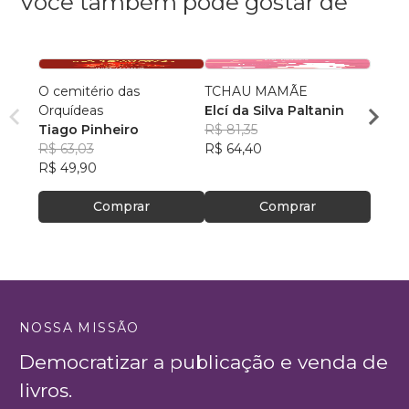
Você também pode gostar de
O cemitério das
TCHAU MAMÃE
TIRE
Orquídeas
Elcí da Silva Paltanin
DE S
Tiago Pinheiro
R$ 81,35
MARCO
R$ 63,03
R$ 64,40
R$ 41
R$ 49,90
R$ 32
Comprar
Comprar
NOSSA MISSÃO
Democratizar a publicação e venda de
livros.