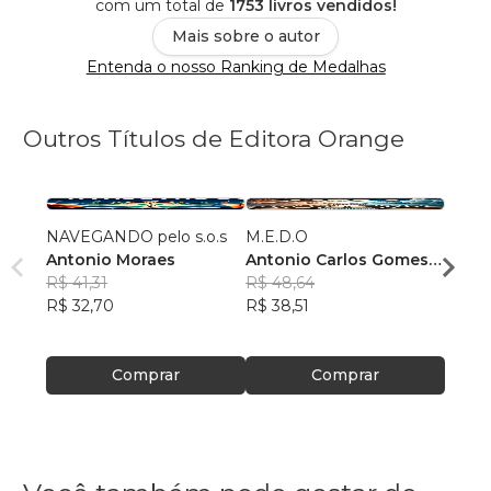
com um total de
1753 livros vendidos!
Mais sobre o autor
Entenda o nosso Ranking de Medalhas
Outros Títulos de Editora Orange
NAVEGANDO pelo s.o.s
M.E.D.O
Pater
Antonio Moraes
Antonio Carlos Gomes
Lisel
R$ 41,31
de Moraes
R$ 48,64
R$ 67
R$ 32,70
R$ 38,51
R$ 53
Comprar
Comprar