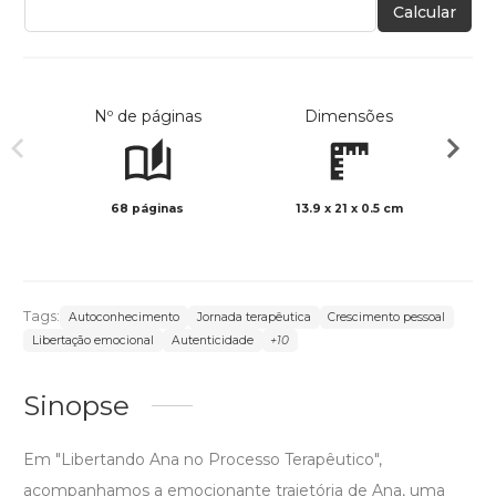
Calcular
Nº de páginas
Dimensões
68 páginas
13.9 x 21 x 0.5 cm
Preto 
Tags:
Autoconhecimento
Jornada terapêutica
Crescimento pessoal
Libertação emocional
Autenticidade
+10
Sinopse
Em "Libertando Ana no Processo Terapêutico",
acompanhamos a emocionante trajetória de Ana, uma