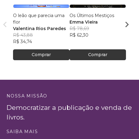
O leão que parecia uma
Os Últimos Mestiços
Antes 
flor
Emma Vieira
que e
Valentina Rios Paredes
R$ 78,69
que s
Vitor
R$ 43,88
R$ 62,30
R$ 45
R$ 34,74
R$ 36
Comprar
Comprar
NOSSA MISSÃO
Democratizar a publicação e venda de
livros.
SAIBA MAIS