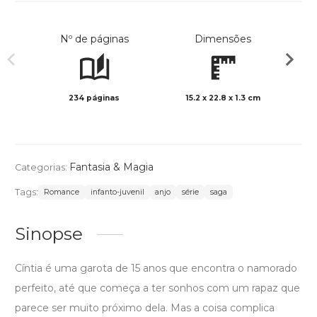
Nº de páginas
Dimensões
234 páginas
15.2 x 22.8 x 1.3 cm
Preto 
Fantasia & Magia
Categorias:
Tags:
Romance
infanto-juvenil
anjo
série
saga
Sinopse
Cíntia é uma garota de 15 anos que encontra o namorado
perfeito, até que começa a ter sonhos com um rapaz que
parece ser muito próximo dela. Mas a coisa complica