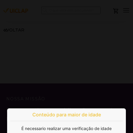
VOLTAR
NOSSA MISSÃO
Democratizar a publicação e venda de
Conteúdo para maior de idade
livros.
É necessario realizar uma verificação de idade
SAIBA MAIS