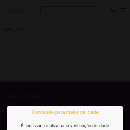
VOLTAR
NOSSA MISSÃO
Democratizar a publicação e venda de
Conteúdo para maior de idade
livros.
É necessario realizar uma verificação de idade
SAIBA MAIS