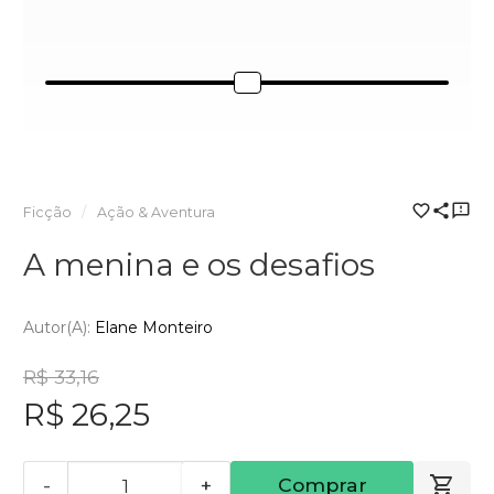
Ficção
Ação & Aventura
A menina e os desafios
Autor(a):
Elane Monteiro
R$ 33,16
R$ 26,25
-
+
Comprar