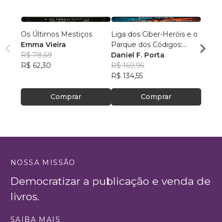
Os Últimos Mestiços
Liga dos Ciber-Heróis e o
Agulh
Emma Vieira
Parque dos Códigos:
Escri
R$ 78,69
Rumo ao Desconhecido
Daniel F. Porta
R$ 79
R$ 62,30
R$ 169,96
R$ 63
R$ 134,55
Comprar
Comprar
NOSSA MISSÃO
Democratizar a publicação e venda de
livros.
SAIBA MAIS