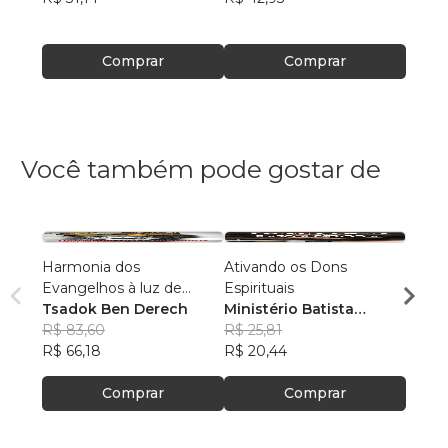
Comprar
Comprar
Você também pode gostar de
Harmonia dos
Ativando os Dons
PREE
Evangelhos à luz de
Espirituais
Luiz 
manuscritos aramaicos e
Tsadok Ben Derech
Ministério Batista
R$ 77
da cultura judaica
R$ 83,60
Ebenézer
R$ 25,81
R$ 61
R$ 66,18
R$ 20,44
Comprar
Comprar