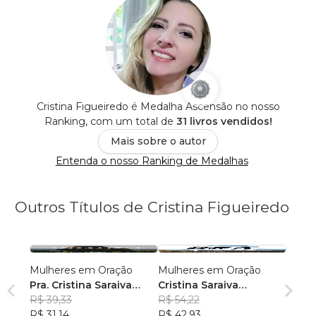
Cristina Figueiredo é Medalha Ascensão no nosso
Ranking, com um total de
31 livros vendidos!
Mais sobre o autor
Entenda o nosso Ranking de Medalhas
Outros Títulos de Cristina Figueiredo
Mulheres em Oração
Mulheres em Oração
Pra. Cristina Saraiva
Cristina Saraiva
Figueiredo
R$ 39,33
Figueirêdo
R$ 54,22
R$ 31,14
R$ 42,93