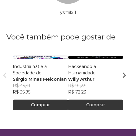
ysmilx 1
Você também pode gostar de
Indústria 4.0 e a
Hackeando a
Engen
Sociedade do
Humanidade
do bá
Conhecimento
Sérgio Minas Melconian
Willy Arthur
Rogér
R$ 45,41
R$ 91,23
R$ 14
R$ 35,95
R$ 72,23
R$ 11
Comprar
Comprar