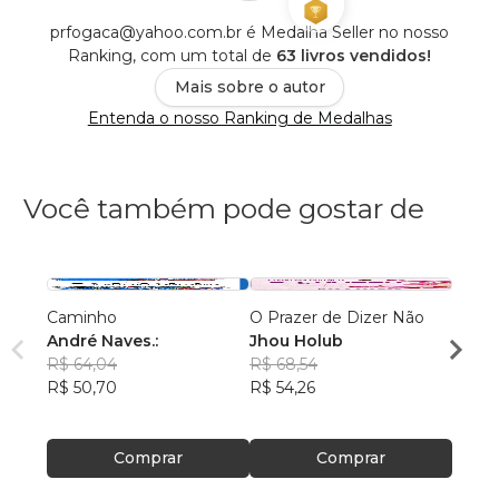
prfogaca@yahoo.com.br é Medalha Seller no nosso
Ranking, com um total de
63 livros vendidos!
Mais sobre o autor
Entenda o nosso Ranking de Medalhas
Você também pode gostar de
Caminho
O Prazer de Dizer Não
AS C
André Naves.:
Jhou Holub
VENC
R$ 64,04
R$ 68,54
ROSA
R$ 50,70
R$ 54,26
R$ 74
R$ 59
Comprar
Comprar