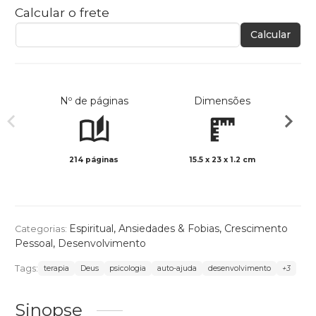
Calcular o frete
Calcular
Nº de páginas
Dimensões
214 páginas
15.5 x 23 x 1.2 cm
Preto 
Espiritual
,
Ansiedades & Fobias
,
Crescimento
Categorias:
Pessoal
,
Desenvolvimento
Tags:
terapia
Deus
psicologia
auto-ajuda
desenvolvimento
+3
Sinopse