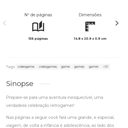
Nº de páginas
Dimensões
156 páginas
14.8 x 20.9 x 0.9 cm
Preto 
Tags:
videogame
videogames
game
games
gamer
+10
Sinopse
Prepare-se para uma aventura inesquecível, uma
verdadeira celebração retrogamer!
Nas páginas a seguir você fará uma grande, e especial,
viagem, de volta a infância e adolescência, ao lado dos