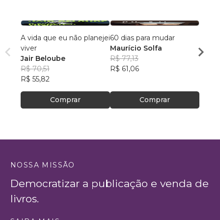
A vida que eu não planejei
60 dias para mudar
A Vid
viver
Maurício Solfa
Edso
Jair Beloube
R$ 77,13
R$ 46
R$ 70,51
R$ 61,06
R$ 36
R$ 55,82
Comprar
Comprar
NOSSA MISSÃO
Democratizar a publicação e venda de
livros.