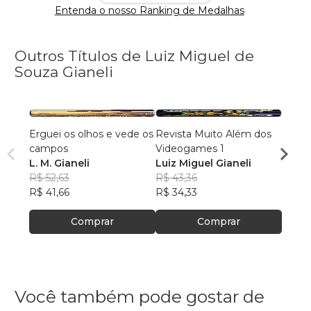
Entenda o nosso Ranking de Medalhas
Outros Títulos de Luiz Miguel de
Souza Gianeli
Erguei os olhos e vede os
Revista Muito Além dos
Muito
campos
Videogames 1
Vide
L. M. Gianeli
Luiz Miguel Gianeli
Luiz 
R$ 52,63
R$ 43,36
R$ 49
R$ 41,66
R$ 34,33
R$ 39
Comprar
Comprar
Você também pode gostar de