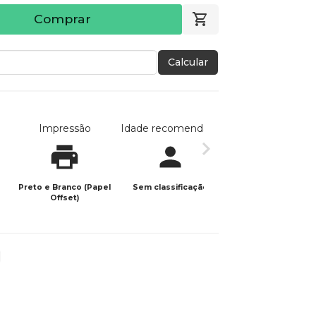
Comprar
Calcular
Impressão
Idade recomendada
Data de publicaç
Preto e Branco (Papel
Sem classificação
20/04/2024
Offset)