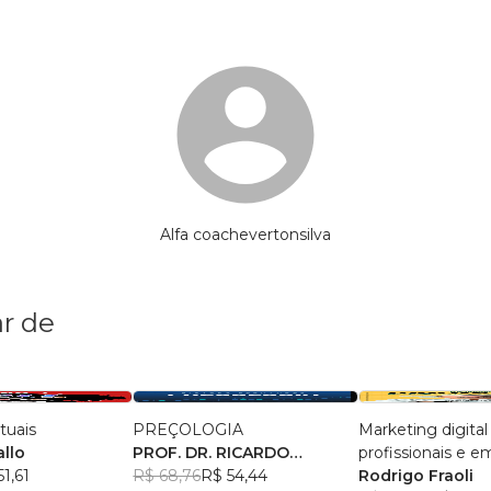
Alfa coachevertonsilva
r de
tuais
PREÇOLOGIA
Marketing digital
allo
PROF. DR. RICARDO
profissionais e 
51,61
FERNANDES
R$ 68,76
R$ 54,44
agronegócio
Rodrigo Fraoli