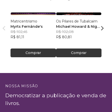
Matricentrismo
Os Pilares de Tubalcaim
EU S
Myrts Fernânde's
Michael Howard & Nigel
DANI
R$ 102,45
Jackson
R$ 102,08
R$ 64
R$ 81,11
R$ 80,81
R$ 51
Comprar
Comprar
NOSSA MISSÃO
Democratizar a publicação e venda de
livros.