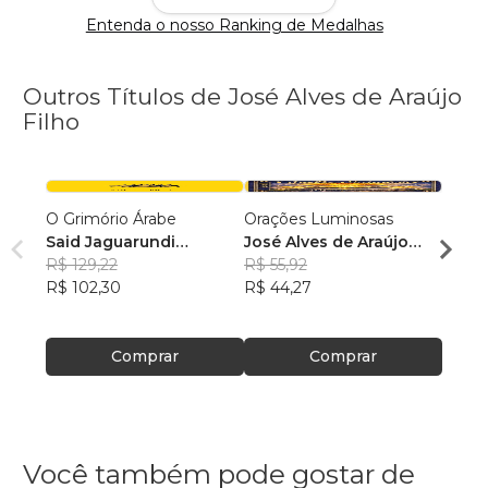
Entenda o nosso Ranking de Medalhas
Outros Títulos de José Alves de Araújo
Filho
O Grimório Árabe
Orações Luminosas
Oraçõ
Said Jaguarundi
José Alves de Araújo
José 
Mourisco
R$ 129,22
Filho
R$ 55,92
Filho
R$ 11
R$ 102,30
R$ 44,27
R$ 93
Comprar
Comprar
Você também pode gostar de