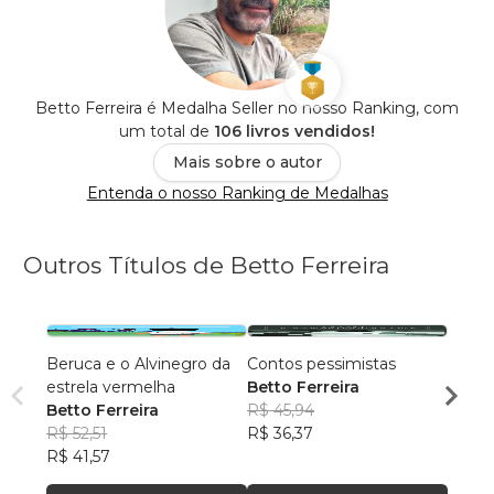
Betto Ferreira é Medalha Seller no nosso Ranking, com
um total de
106 livros vendidos!
Mais sobre o autor
Entenda o nosso Ranking de Medalhas
Outros Títulos de Betto Ferreira
Beruca e o Alvinegro da
Contos pessimistas
O voo
estrela vermelha
Betto Ferreira
Betto
Betto Ferreira
R$ 45,94
R$ 52,
R$ 52,51
R$ 36,37
R$ 41
R$ 41,57