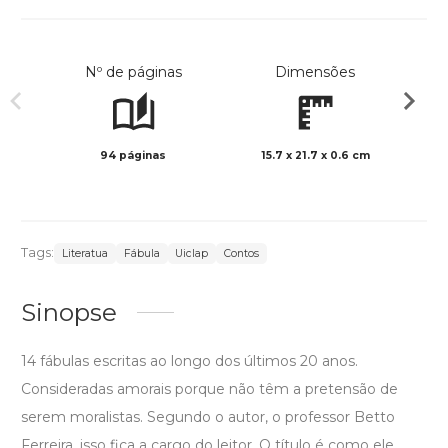
Nº de páginas
Dimensões
94 páginas
15.7 x 21.7 x 0.6 cm
Preto 
Tags:
Literatua
Fábula
Uiclap
Contos
Sinopse
14 fábulas escritas ao longo dos últimos 20 anos.
Consideradas amorais porque não têm a pretensão de
serem moralistas. Segundo o autor, o professor Betto
Ferreira, isso fica a cargo do leitor. O título é como ele