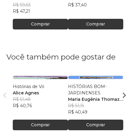
R$ 59,63
R$ 37,40
R$ 33
R$ 47,21
R$ 26
Comprar
Comprar
Você também pode gostar de
Histórias de Vó
HISTÓRIAS BOM-
O Arm
Alice Agnes
JARDINENSES
Minha
R$ 51,48
Maria Eugênia Thomaz
Vitor
R$ 40,76
Figueira
R$ 51,15
R$ 82
R$ 40,49
R$ 65
Comprar
Comprar