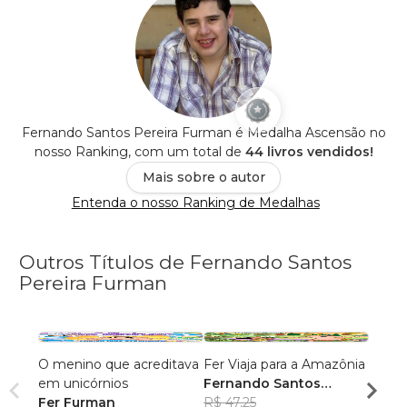
Fernando Santos Pereira Furman é Medalha Ascensão no
nosso Ranking, com um total de
44 livros vendidos!
Mais sobre o autor
Entenda o nosso Ranking de Medalhas
Outros Títulos de Fernando Santos
Pereira Furman
O menino que acreditava
Fer Viaja para a Amazônia
Pom 
em unicórnios
Fernando Santos
Cada 
Fer Furman
Pereira Furman
R$ 47,25
de se
Franc