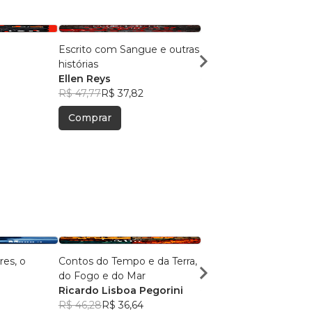
Escrito com Sangue e outras
SÃO JOÃO MACABRO
histórias
Ellen Reys
, +7
Ellen Reys
R$ 49,13
R$ 38,90
R$ 47,77
R$ 37,82
Comprar
Comprar
es, o
Contos do Tempo e da Terra,
Agulha Negra
do Fogo e do Mar
Escritor Anônimo
Ricardo Lisboa Pegorini
R$ 79,59
R$ 63,01
R$ 46,28
R$ 36,64