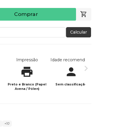
Comprar
Calcular
Impressão
Idade recomendada
Data de publicaç
Preto e Branco (Papel
Sem classificação
03/03/2021
Avena / Pólen)
+10