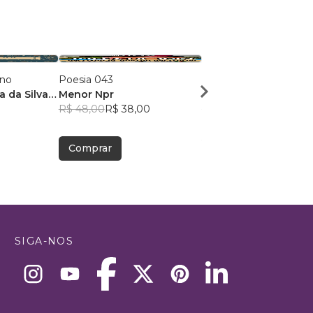
ano
Poesia 043
Dose Poética de Mun
a da Silva
Menor Npr
Victor Sousa Silva
R$ 48,00
R$ 38,00
R$ 49,41
R$ 39,12
Comprar
Comprar
SIGA-NOS