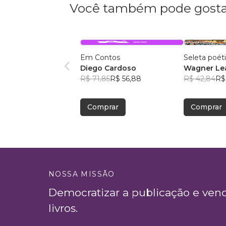
Você também pode gosta
Em Contos
Seleta poét
Diego Cardoso
Wagner Lea
R$ 71,85
R$ 56,88
R$ 42,84
R$
Comprar
Comprar
NOSSA MISSÃO
Democratizar a publicação e ven
livros.