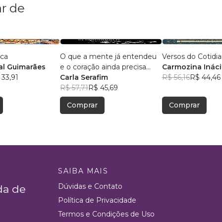
r de
ica
O que a mente já entendeu
Versos do Cotidi
l Guimarães
e o coração ainda precisa
Carmozina Ináci
 33,91
aceitar
Carla Serafim
Rodrigues
R$ 56,16
R$ 44,46
R$ 57,71
R$ 45,69
Comprar
Comprar
SAIBA MAIS
Dúvidas e Contato
da de
Política de Privacidade
Termos e Condições de Uso