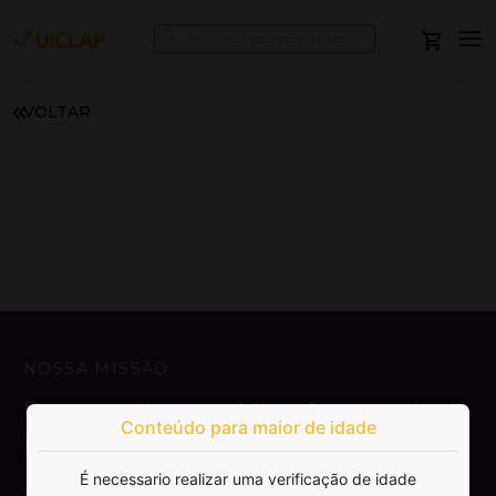
VOLTAR
NOSSA MISSÃO
Democratizar a publicação e venda de
Conteúdo para maior de idade
livros.
É necessario realizar uma verificação de idade
SAIBA MAIS