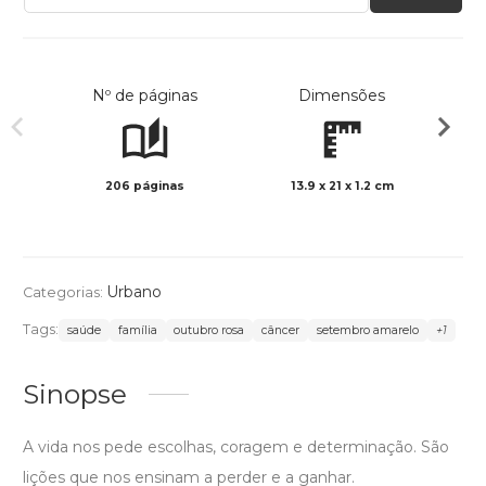
Nº de páginas
Dimensões
206 páginas
13.9 x 21 x 1.2 cm
Preto 
Urbano
Categorias:
Tags:
saúde
família
outubro rosa
câncer
setembro amarelo
+1
Sinopse
A vida nos pede escolhas, coragem e determinação. São
lições que nos ensinam a perder e a ganhar.