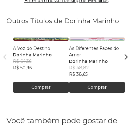
Entenda o nosso Ranking de Medalhas
Outros Títulos de Dorinha Marinho
A Voz do Destino
As Diferentes Faces do
Custe
Dorinha Marinho
Amor
Dorin
R$ 64,36
Dorinha Marinho
R$ 59
R$ 50,96
R$ 48,82
R$ 46
R$ 38,65
Comprar
Comprar
Você também pode gostar de