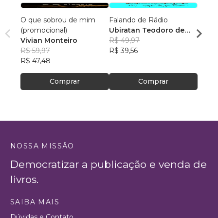
O que sobrou de mim
Falando de Rádio
Saúde
(promocional)
Ubiratan Teodoro de
Há T
Vivian Monteiro
Souza
R$ 49,97
Leon
R$ 59,97
R$ 39,56
R$ 11
R$ 47,48
R$ 94
Comprar
Comprar
NOSSA MISSÃO
Democratizar a publicação e venda de
livros.
SAIBA MAIS
Dúvidas e Contato