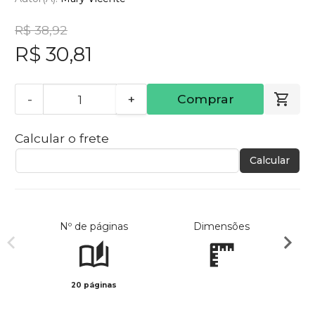
R$ 38,92
R$ 30,81
-
+
Comprar
Calcular o frete
Calcular
Nº de páginas
Dimensões
20 páginas
Col