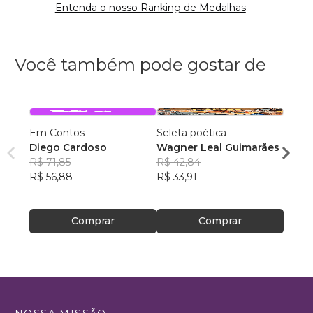
Entenda o nosso Ranking de Medalhas
Você também pode gostar de
Em Contos
Seleta poética
O que
Diego Cardoso
Wagner Leal Guimarães
enten
R$ 71,85
R$ 42,84
ainda 
Carla
R$ 56,88
R$ 33,91
R$ 57
R$ 45
Comprar
Comprar