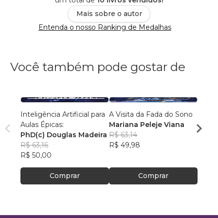
um total de
10 livros vendidos!
Mais sobre o autor
Entenda o nosso Ranking de Medalhas
Você também pode gostar de
Inteligência Artificial para
A Visita da Fada do Sono
Racio
Aulas Épicas:
Mariana Peleje Viana
Códig
PhD(c) Douglas Madeira
R$ 63,14
Anton
R$ 63,16
R$ 49,98
R$ 72
R$ 50,00
R$ 57
Comprar
Comprar