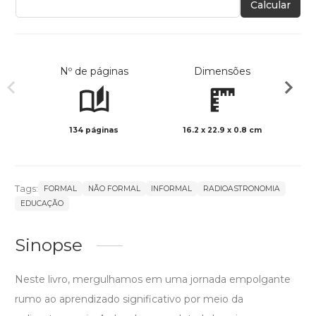
Calcular
Nº de páginas
Dimensões
134 páginas
16.2 x 22.9 x 0.8 cm
Preto 
Tags:
FORMAL
NÃO FORMAL
INFORMAL
RADIOASTRONOMIA
EDUCAÇÃO
Sinopse
Neste livro, mergulhamos em uma jornada empolgante
rumo ao aprendizado significativo por meio da