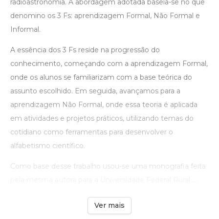
radioastronomia. A abordagem adotada baseia-se no que
denomino os 3 Fs: aprendizagem Formal, Não Formal e
Informal.
A essência dos 3 Fs reside na progressão do
conhecimento, começando com a aprendizagem Formal,
onde os alunos se familiarizam com a base teórica do
assunto escolhido. Em seguida, avançamos para a
aprendizagem Não Formal, onde essa teoria é aplicada
em atividades e projetos práticos, utilizando temas do
cotidiano como ferramentas para desenvolver o
alfabetismo científico.
Como base desse trabalho usou-se uma monografia feita
pela mesma autora para a Universidade Federal Rural ...
Ver mais