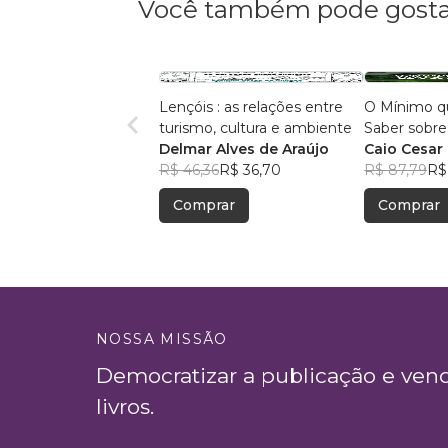
Você também pode gosta
Lençóis : as relações entre
O Mínimo q
turismo, cultura e ambiente
Saber sobre
Delmar Alves de Araújo
Caio Cesar 
R$ 46,36
R$ 36,70
Barbosa
R$ 87,79
R$
Comprar
Comprar
NOSSA MISSÃO
Democratizar a publicação e ven
livros.