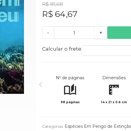
R$ 81,68
R$ 64,67
-
+
Calcular o frete
Nº de páginas
Dimensões
98 páginas
14 x 21 x 0.6 cm
Espécies Em Perigo de Extinçã
Categorias: