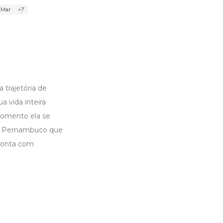
Mar
+7
trajetória de
 vida inteira
momento ela se
de Pernambuco que
 conta com