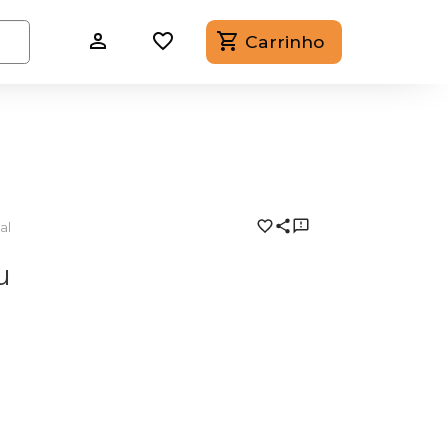
Carrinho
al
u