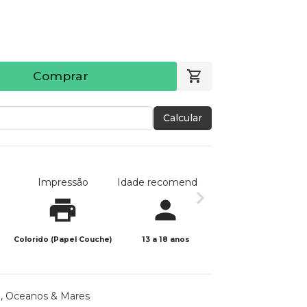
Comprar
Calcular
Impressão
Idade recomendada
Data de publicaç
Colorido (Papel Couche)
13 a 18 anos
16/04/2024
o
,
Oceanos & Mares