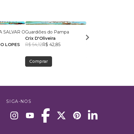
 SALVAR O
Guardiões do Pampa
Contos Para Pescador
Crix D'Oliveira
Leonardo Chalub
HO LOPES
R$ 54,12
R$ 42,85
R$ 88,29
R$ 69,90
Comprar
Comprar
SIGA-NOS