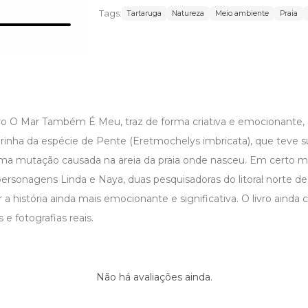
Tags:
Tartaruga
Natureza
Meio ambiente
Praia
ro O Mar Também É Meu, traz de forma criativa e emocionante, a 
inha da espécie de Pente (Eretmochelys imbricata), que teve sua
uma mutação causada na areia da praia onde nasceu. Em certo 
ersonagens Linda e Naya, duas pesquisadoras do litoral norte 
 história ainda mais emocionante e significativa. O livro ainda
s e fotografias reais.
Não há avaliações ainda.