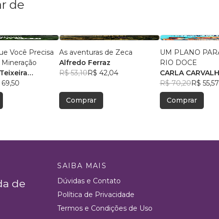
r de
ue Você Precisa
As aventuras de Zeca
UM PLANO PARA
 Mineração
Alfredo Ferraz
RIO DOCE
Teixeira
R$ 53,10
R$ 42,04
CARLA CARVAL
 69,50
R$ 70,20
R$ 55,57
Comprar
Comprar
SAIBA MAIS
Dúvidas e Contato
da de
Política de Privacidade
Termos e Condições de Uso