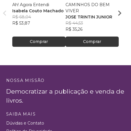
Ah! Agora Entendi
CAMINHOS DO BEM
"Do V
Isabela Couto Machado
VIVER
Quebr
R$ 68,04
JOSE TRINTIN JUNIOR
Mãos 
ROBE
R$ 53,87
R$ 44,53
R$ 56
R$ 35,26
R$ 44
Comprar
Comprar
NOSSA MISSÃO
Democratizar a publicação e venda de
livros.
SAIBA MAIS
Dúvidas e Contato