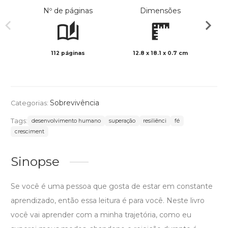
Nº de páginas
Dimensões
112 páginas
12.8 x 18.1 x 0.7 cm
Preto 
Sobrevivência
Categorias:
Tags:
desenvolvimento humano
superação
resiliênci
fé
cresciment
Sinopse
Se você é uma pessoa que gosta de estar em constante
aprendizado, então essa leitura é para você. Neste livro
você vai aprender com a minha trajetória, como eu