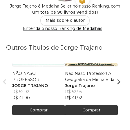
Jorge Trajano é Medalha Seller no nosso Ranking, com
um total de
90 livros vendidos!
Mais sobre o autor
Entenda o nosso Ranking de Medalhas
Outros Títulos de Jorge Trajano
NÃO NASCI
Não Nasci Professor! A
QUA
PROFESSOR!
Geografia da Minha Vida
DE S
JORGE TRAJANO
Jorge Trajano
JORG
R$ 52,92
R$ 52,95
R$ 56
R$ 41,90
R$ 41,92
R$ 45
Comprar
Comprar