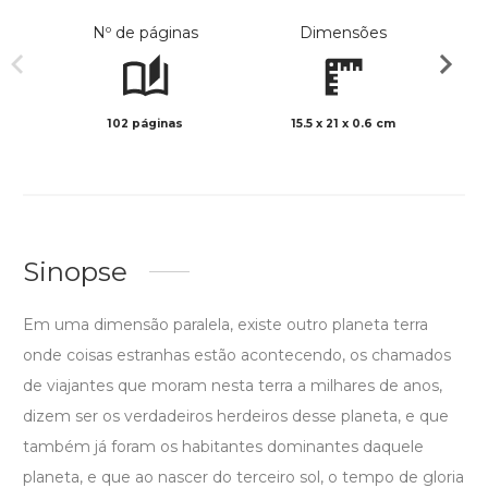
Nº de páginas
Dimensões
102 páginas
15.5 x 21 x 0.6 cm
Preto 
Sinopse
Em uma dimensão paralela, existe outro planeta terra
onde coisas estranhas estão acontecendo, os chamados
de viajantes que moram nesta terra a milhares de anos,
dizem ser os verdadeiros herdeiros desse planeta, e que
também já foram os habitantes dominantes daquele
planeta, e que ao nascer do terceiro sol, o tempo de gloria