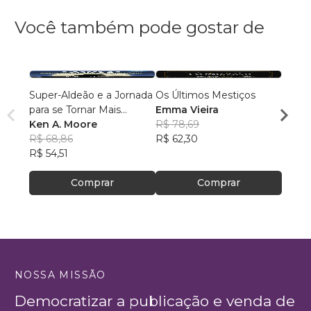
Você também pode gostar de
Super-Aldeão e a Jornada
Os Últimos Mestiços
Liga d
para se Tornar Mais
Emma Vieira
Parqu
Interessante!
Ken A. Moore
R$ 78,69
Rumo
Danie
R$ 68,86
R$ 62,30
R$ 16
R$ 54,51
R$ 13
Comprar
Comprar
NOSSA MISSÃO
Democratizar a publicação e venda de