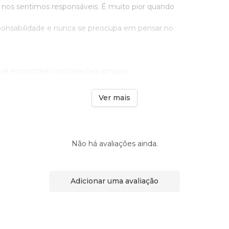
e nos sentimos responsáveis. É muito pior quando
esponsabilidade e nunca se preocupa em pensar no
ê encontrará constatações simples ...
Ver mais
Não há avaliações ainda.
Adicionar uma avaliação