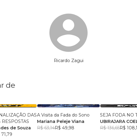
Ricardo Zagui
r de
NALIZAÇÃO DAS
A Visita da Fada do Sono
SEJA FODA NO 
S RESPOSTAS
Mariana Peleje Viana
UBIRAJARA COE
ndes de Souza
R$ 63,14
R$ 49,98
R$ 136,65
R$ 108,
 71,79