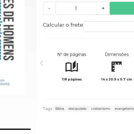
-
+
Calcular o frete
Nº de páginas
Dimensões
118 páginas
14 x 20.9 x 0.7 cm
Tags:
Bíblia
discipulado
cristianismo
evangelism