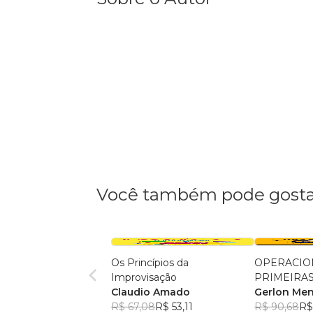
Você também pode gosta
Os Princípios da
OPERACIO
Improvisação
PRIMEIRA
Claudio Amado
Gerlon Me
R$ 67,08
R$ 53,11
R$ 90,68
R$