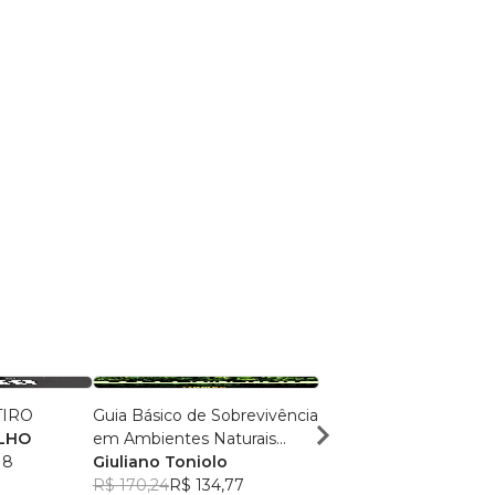
TIRO
Guia Básico de Sobrevivência
A Mente por Trás do D
LHO
em Ambientes Naturais
Andrêsa Araújo
18
Hostis do Brasil (Colorido)
Giuliano Toniolo
R$ 46,99
R$ 37,20
R$ 170,24
R$ 134,77