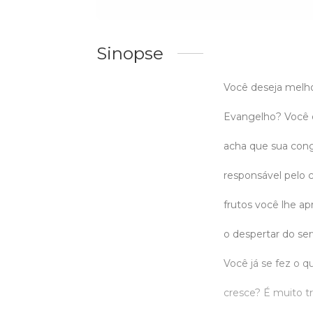
Sinopse
Você deseja melh
Evangelho? Você es
acha que sua cong
responsável pelo c
frutos você lhe a
o despertar do se
Você já se fez o 
cresce? É muito t