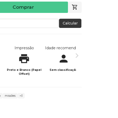
Comprar
Calcular
Impressão
Idade recomendada
Data de publicaç
Preto e Branco (Papel
Sem classificação
16/04/2024
Offset)
o
missões
+5