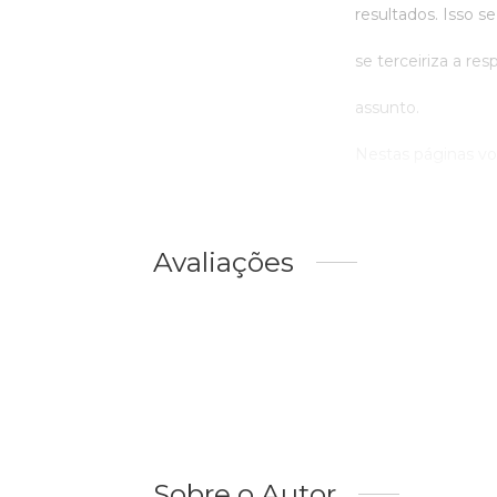
resultados. Isso s
se terceiriza a r
assunto.
Nestas páginas voc
Avaliações
Sobre o Autor