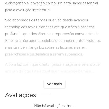
e abraçando a inovação como um catalisador essencial
para a evolução intelectual.
São abordados os temas que vão desde avanços
tecnológicos revolucionários até questões filosóficas
profundas que desafiam a compreensão convencional.
Este livro não apenas celebra o conhecimento existente,
mas também lança luz sobre as lacunas a serem
preenchidas e os desafios a serem superados.
A obra faz com que o leitor possa imaginar e se envolver
em um diálogo intelectual que transcende barreira ...
Ver mais
Avaliações
Não há avaliações ainda.