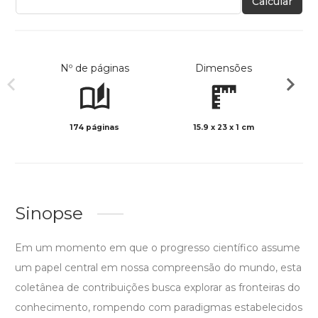
Calcular
Nº de páginas
Dimensões
174 páginas
15.9 x 23 x 1 cm
Preto 
Sinopse
Em um momento em que o progresso científico assume
um papel central em nossa compreensão do mundo, esta
coletânea de contribuições busca explorar as fronteiras do
conhecimento, rompendo com paradigmas estabelecidos