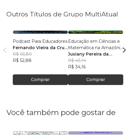
Outros Títulos de Grupo MultiAtual
Podcast Para Educadores
Educação em Ciências e
Linguí
Fernando Vieira da Cruz
Matemática na Amazônia
Cultu
(Fernandinho Cruz)
R$ 66,80
Legal: Pesquisas e
Jusiany Pereira da
Histór
Érica
R$ 52,88
Práticas Pedagógicas
Cunha dos Santos
R$ 43,14
Carva
R$ 42
R$ 34,16
R$ 33
Comprar
Comprar
Você também pode gostar de