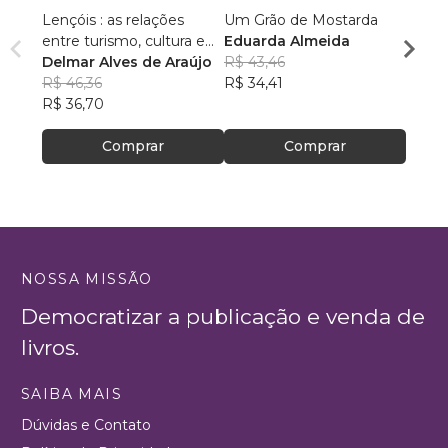
Lençóis : as relações
Um Grão de Mostarda
Inteli
entre turismo, cultura e
Eduarda Almeida
Aulas 
ambiente
Delmar Alves de Araújo
R$ 43,46
PhD(c
R$ 46,36
R$ 34,41
R$ 63
R$ 36,70
R$ 50
Comprar
Comprar
NOSSA MISSÃO
Democratizar a publicação e venda de
livros.
SAIBA MAIS
Dúvidas e Contato