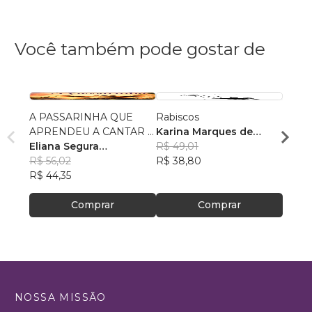
Você também pode gostar de
A PASSARINHA QUE
Rabiscos
A CA
APRENDEU A CANTAR E
Karina Marques de
ENTR
VOAR
Eliana Segura
Oliveira
R$ 49,01
MANO
Fernandes
R$ 56,02
R$ 38,80
MALU
R$ 62
R$ 44,35
R$ 49
Comprar
Comprar
NOSSA MISSÃO